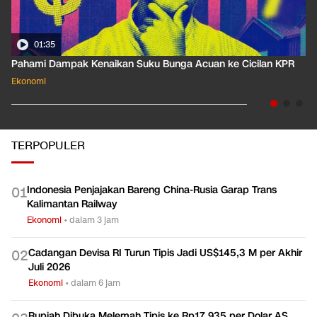
01:35
Pahami Dampak Kenaikan Suku Bunga Acuan ke Cicilan KPR
Ekonomi
TERPOPULER
Indonesia Penjajakan Bareng China-Rusia Garap Trans
0
1
Kalimantan Railway
Ekonomi
•
dalam 3 jam
Cadangan Devisa RI Turun Tipis Jadi US$145,3 M per Akhir
0
2
Juli 2026
Ekonomi
•
dalam 6 jam
Rupiah Dibuka Melemah Tipis ke Rp17.935 per Dolar AS