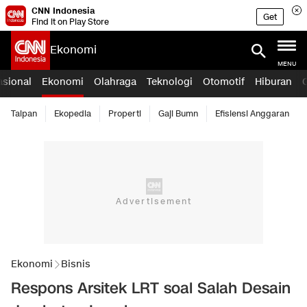
CNN Indonesia
Get
Find it on Play Store
Ekonomi
MENU
asional
Ekonomi
Olahraga
Teknologi
Otomotif
Hiburan
Taipan
Ekopedia
Properti
Gaji Bumn
Efisiensi Anggaran
Ekonomi
Bisnis
Respons Arsitek LRT soal Salah Desain