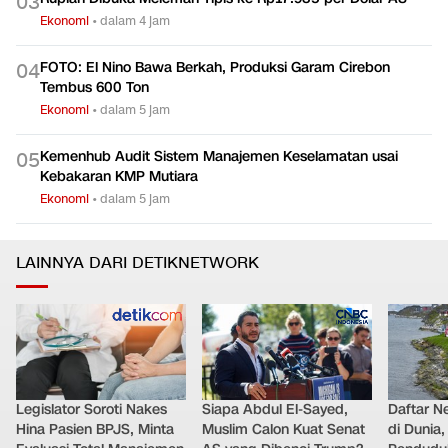
0
3
Ekonomi
•
dalam 4 jam
FOTO: El Nino Bawa Berkah, Produksi Garam Cirebon
0
4
Tembus 600 Ton
Ekonomi
•
dalam 5 jam
Kemenhub Audit Sistem Manajemen Keselamatan usai
0
5
Kebakaran KMP Mutiara
Ekonomi
•
dalam 5 jam
LAINNYA DARI DETIKNETWORK
Legislator Soroti Nakes
Siapa Abdul El-Sayed,
Daftar N
Hina Pasien BPJS, Minta
Muslim Calon Kuat Senat
di Dunia