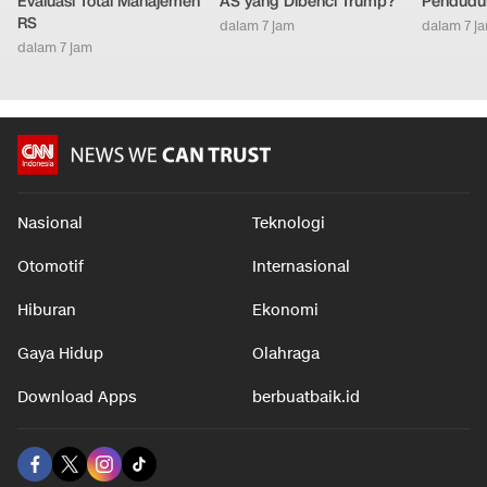
Evaluasi Total Manajemen
AS yang Dibenci Trump?
Pendudu
RS
dalam 7 jam
dalam 7 j
dalam 7 jam
Nasional
Teknologi
Otomotif
Internasional
Hiburan
Ekonomi
Gaya Hidup
Olahraga
Download Apps
berbuatbaik.id