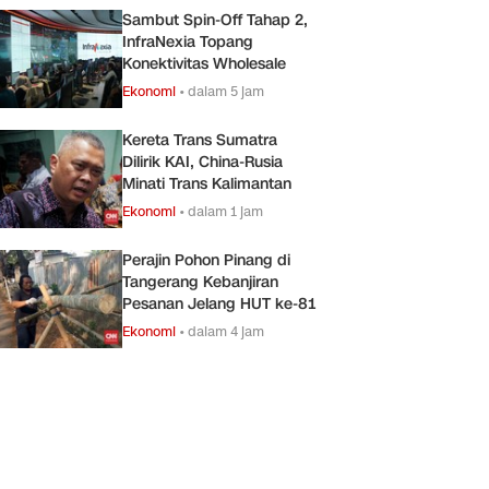
Sambut Spin-Off Tahap 2,
InfraNexia Topang
Konektivitas Wholesale
Ekonomi
•
dalam 5 jam
Kereta Trans Sumatra
Dilirik KAI, China-Rusia
Minati Trans Kalimantan
Ekonomi
•
dalam 1 jam
Perajin Pohon Pinang di
Tangerang Kebanjiran
Pesanan Jelang HUT ke-81
Ekonomi
•
dalam 4 jam