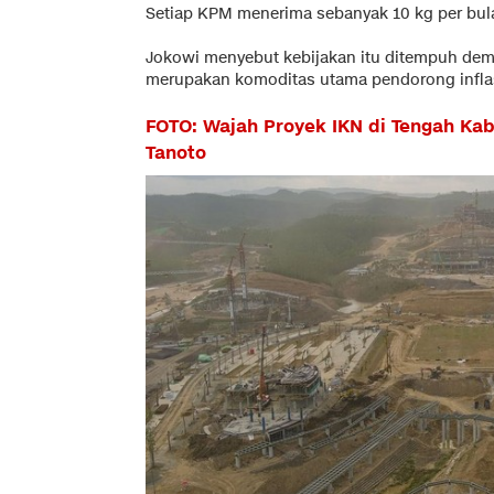
Setiap KPM menerima sebanyak 10 kg per bula
Jokowi menyebut kebijakan itu ditempuh dem
merupakan komoditas utama pendorong inflas
FOTO: Wajah Proyek IKN di Tengah Kab
Tanoto