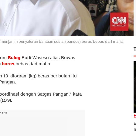
menjamin penyaluran bantuan sosial (bansos) beras bebas dari mafia.
erum
Bulog
Budi Waseso alias Buwas
)
beras
bebas dari mafia.
10 kilogram (kg) beras per bulan itu
 Pangan.
oordinasi dengan Satgas Pangan," kata
11/9).
MENT
E
I