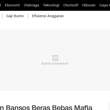
l
Ekonomi
Olahraga
Teknologi
Otomotif
Hiburan
Gaya 
Gaji Bumn
Efisiensi Anggaran
n Bansos Beras Bebas Mafia