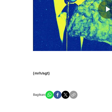
(mrh/agt)
Bagikan: