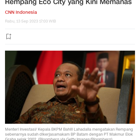
Rempang Eco City yang Kini Memanas
CNN Indonesia
Rabu, 13 Sep 2023 17:03 WIB
Menteri Investasi/ Kepala BKPM Bahlil Lahadalia mengatakan Rempang
sebenarnya sudah dikerjasamakam BP Batam dengan PT Makmur Elok
Graha sejak 2002. (Bloomberg via Getty Images/Bloomberg).