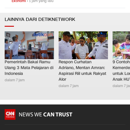
Ekonomi
•
1 jam yang lalu
LAINNYA DARI DETIKNETWORK
Pemerintah Bakal Ramu
Respon Curhatan
9 Conto
Ulang 3 Mata Pelajaran di
Adriano, Mentan Amran:
Kemerde
Indonesia
Aspirasi Riil untuk Rakyat
untuk L
Alor
Anak HUT
dalam 7 jam
dalam 7 jam
dalam 7 j