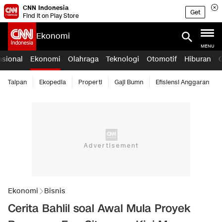
CNN Indonesia
Get
Find it on Play Store
Ekonomi
MENU
asional
Ekonomi
Olahraga
Teknologi
Otomotif
Hiburan
Taipan
Ekopedia
Properti
Gaji Bumn
Efisiensi Anggaran
Ekonomi
Bisnis
Cerita Bahlil soal Awal Mula Proyek