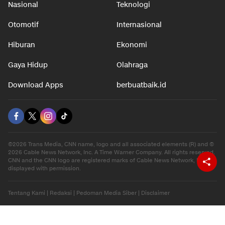
Nasional
Teknologi
Otomotif
Internasional
Hiburan
Ekonomi
Gaya Hidup
Olahraga
Download Apps
berbuatbaik.id
©2026 Trans Media, CNN name, logo and all associated elements (R) and ©
2026 Cable News Network, Inc. A Time Warner Company. All rights reserved.
CNN and the CNN logo are registered marks of Cable News Network, Inc.,
displayed with permission.
Tentang Kami
|
Redaksi
|
Pedoman Media Siber
|
Disclaimer