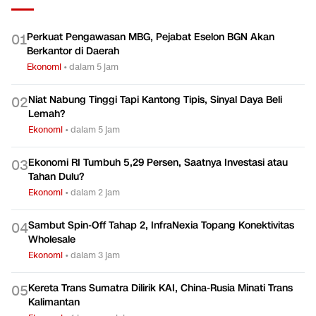
Perkuat Pengawasan MBG, Pejabat Eselon BGN Akan
0
1
Berkantor di Daerah
Ekonomi
•
dalam 5 jam
Niat Nabung Tinggi Tapi Kantong Tipis, Sinyal Daya Beli
0
2
Lemah?
Ekonomi
•
dalam 5 jam
Ekonomi RI Tumbuh 5,29 Persen, Saatnya Investasi atau
0
3
Tahan Dulu?
Ekonomi
•
dalam 2 jam
Sambut Spin-Off Tahap 2, InfraNexia Topang Konektivitas
0
4
Wholesale
Ekonomi
•
dalam 3 jam
Kereta Trans Sumatra Dilirik KAI, China-Rusia Minati Trans
0
5
Kalimantan