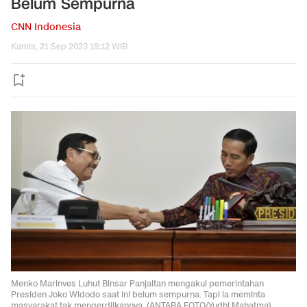
Belum Sempurna
CNN Indonesia
Kamis, 21 Sep 2023 18:12 WIB
Menko Marinves Luhut Binsar Panjaitan mengakui pemerintahan
Presiden Joko Widodo saat ini belum sempurna. Tapi ia meminta
masyarakat tak mengerdilkannya. (ANTARA FOTO/Yudhi Mahatma).