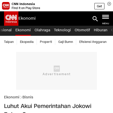
CNN Indonesia
Get
Find it on Play Store
Ekonomi
MENU
asional
Ekonomi
Olahraga
Teknologi
Otomotif
Hiburan
Taipan
Ekopedia
Properti
Gaji Bumn
Efisiensi Anggaran
Ekonomi
Bisnis
Luhut Akui Pemerintahan Jokowi