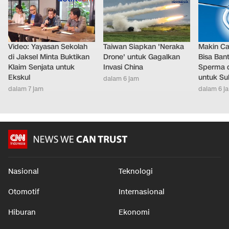
Video: Yayasan Sekolah
Taiwan Siapkan 'Neraka
Makin Ca
di Jaksel Minta Buktikan
Drone' untuk Gagalkan
Bisa Ban
Klaim Senjata untuk
Invasi China
Sperma 
Ekskul
untuk Su
dalam 6 jam
dalam 7 jam
dalam 6 j
Nasional
Teknologi
Otomotif
Internasional
Hiburan
Ekonomi