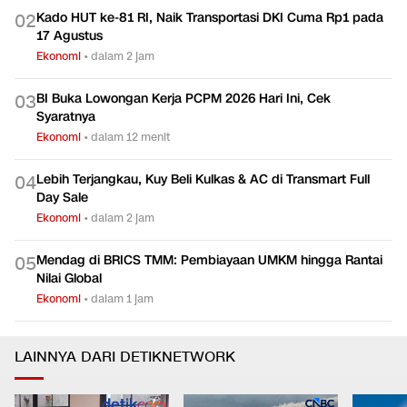
Kado HUT ke-81 RI, Naik Transportasi DKI Cuma Rp1 pada
0
2
17 Agustus
Ekonomi
•
dalam 2 jam
BI Buka Lowongan Kerja PCPM 2026 Hari Ini, Cek
0
3
Syaratnya
Ekonomi
•
dalam 12 menit
Lebih Terjangkau, Kuy Beli Kulkas & AC di Transmart Full
0
4
Day Sale
Ekonomi
•
dalam 2 jam
Mendag di BRICS TMM: Pembiayaan UMKM hingga Rantai
0
5
Nilai Global
Ekonomi
•
dalam 1 jam
LAINNYA DARI DETIKNETWORK