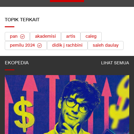
TOPIK TERKAIT
pan
akademisi
artis
caleg
pemilu 2024
didik j rachbini
saleh daulay
EKOPEDIA
LIHAT SEMUA