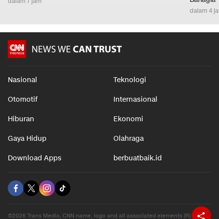
dalam 7 jam
dalam 4 j
Nasional
Teknologi
Otomotif
Internasional
Hiburan
Ekonomi
Gaya Hidup
Olahraga
Download Apps
berbuatbaik.id
©2026 Trans Media, CNN name, logo and all associated elements (R) and ©