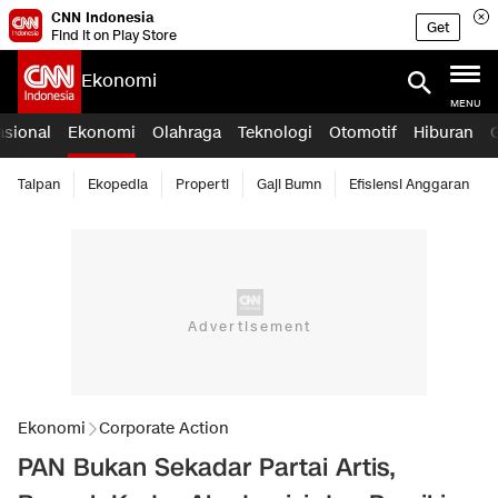
CNN Indonesia
Get
Find it on Play Store
Ekonomi
MENU
asional
Ekonomi
Olahraga
Teknologi
Otomotif
Hiburan
Taipan
Ekopedia
Properti
Gaji Bumn
Efisiensi Anggaran
Ekonomi
Corporate Action
PAN Bukan Sekadar Partai Artis,