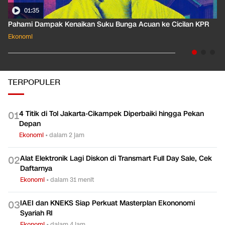
01:35
Pahami Dampak Kenaikan Suku Bunga Acuan ke Cicilan KPR
Ekonomi
TERPOPULER
4 Titik di Tol Jakarta-Cikampek Diperbaiki hingga Pekan
0
1
Depan
Ekonomi
•
dalam 2 jam
Alat Elektronik Lagi Diskon di Transmart Full Day Sale, Cek
0
2
Daftarnya
Ekonomi
•
dalam 31 menit
IAEI dan KNEKS Siap Perkuat Masterplan Ekononomi
0
3
Syariah RI
Ekonomi
•
dalam 4 jam