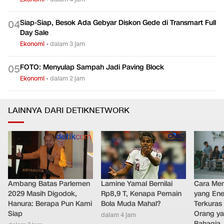
Siap-Siap, Besok Ada Gebyar Diskon Gede di Transmart Full
0
4
Day Sale
Ekonomi
•
dalam 3 jam
FOTO: Menyulap Sampah Jadi Paving Block
0
5
Ekonomi
•
dalam 2 jam
LAINNYA DARI DETIKNETWORK
Ambang Batas Parlemen
Lamine Yamal Bernilai
Cara Men
2029 Masih Digodok,
Rp8,9 T, Kenapa Pemain
yang Ene
Hanura: Berapa Pun Kami
Bola Muda Mahal?
Terkuras
Siap
Orang ya
dalam 4 jam
Bahagia