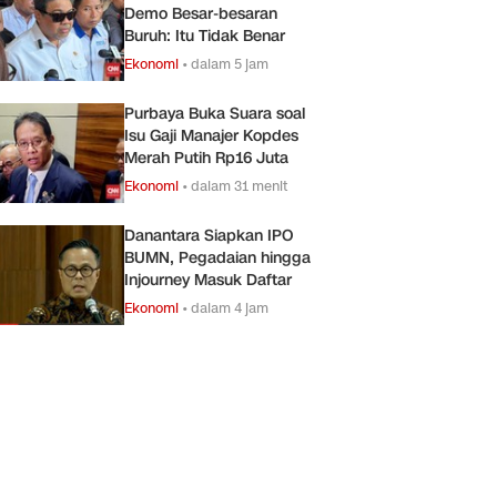
Demo Besar-besaran
Buruh: Itu Tidak Benar
Ekonomi
•
dalam 5 jam
Purbaya Buka Suara soal
Isu Gaji Manajer Kopdes
Merah Putih Rp16 Juta
Ekonomi
•
dalam 31 menit
Danantara Siapkan IPO
BUMN, Pegadaian hingga
Injourney Masuk Daftar
Ekonomi
•
dalam 4 jam