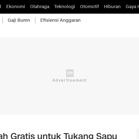
l
Ekonomi
Olahraga
Teknologi
Otomotif
Hiburan
Gaya 
Gaji Bumn
Efisiensi Anggaran
h Gratis untuk Tukang Sapu