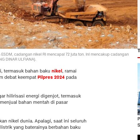
ESDM, cadangan nikel RI mencapai 72 juta ton. Ini mencakup cadangan
JENG DINAR ULFIANA).
i, termasuk bahan baku
nikel
, ramai
lam debat keempat
Pilpres 2024
pada
hilirisasi energi digenjot, termasuk
 menjual bahan mentah di pasar
P
n nikel dunia. Apalagi, saat ini seluruh
S
listrik yang baterainya berbahan baku