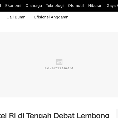
l
Ekonomi
Olahraga
Teknologi
Otomotif
Hiburan
Gaya 
Gaji Bumn
Efisiensi Anggaran
el RI di Tengah Debat Lembong