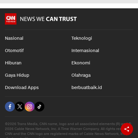
Nasional
Teknologi
Otomotif
Internasional
Hiburan
Ekonomi
Gaya Hidup
Olahraga
Download Apps
berbuatbaik.id
©2026 Trans Media, CNN name, logo and all associated elements (R) and ©
2026 Cable News Network, Inc. A Time Warner Company. All rights reserved.
CNN and the CNN logo are registered marks of Cable News Network, Inc.,