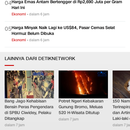
Harga Emas Antam Bertengger di Rp2,690 Juta per Gram
0
4
Hari Ini
Ekonomi
•
dalam 6 jam
Harga Minyak Naik Lagi ke US$84, Pasar Cemas Selat
0
5
Hormuz Belum Dibuka
Ekonomi
•
dalam 6 jam
LAINNYA DARI DETIKNETWORK
Bang Jago Kehabisan
Potret Ngeri Kebakaran
150 Nam
Bensin Peras Pengendara
Gunung Bromo, Meluas
Terinspi
di SPBU Ciwidey, Pelaku
520 H-Wisata Ditutup
dan Arti
Ditangkap
Laki-lak
dalam 7 jam
dalam 7 jam
dalam 7 j