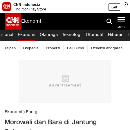
CNN Indonesia
Get
Find it on Play Store
Ekonomi
MENU
asional
Ekonomi
Olahraga
Teknologi
Otomotif
Hiburan
Taipan
Ekopedia
Properti
Gaji Bumn
Efisiensi Anggaran
Ekonomi
Energi
Morowali dan Bara di Jantung