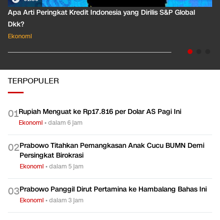
Apa Arti Peringkat Kredit Indonesia yang Dirilis S&P Global
Dkk?
Ekonomi
TERPOPULER
Rupiah Menguat ke Rp17.816 per Dolar AS Pagi Ini
0
1
Ekonomi
•
dalam 6 jam
Prabowo Titahkan Pemangkasan Anak Cucu BUMN Demi
0
2
Persingkat Birokrasi
Ekonomi
•
dalam 5 jam
Prabowo Panggil Dirut Pertamina ke Hambalang Bahas Ini
0
3
Ekonomi
•
dalam 3 jam