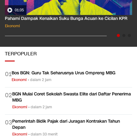
01:35
Pahami Dampak Kenaikan Suku Bunga Acuan ke Cicilan KPR
Ekonomi
TERPOPULER
Bos BGN: Guru Tak Seharusnya Urus Ompreng MBG
0
1
Ekonomi
•
dalam 2 jam
BGN Mulai Coret Sekolah Swasta Elite dari Daftar Penerima
0
2
MBG
Ekonomi
•
dalam 2 jam
Pemerintah Bidik Pajak dari Juragan Kontrakan Tahun
0
3
Depan
Ekonomi
•
dalam 33 menit