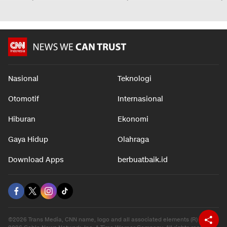
Nasional
Teknologi
Otomotif
Internasional
Hiburan
Ekonomi
Gaya Hidup
Olahraga
Download Apps
berbuatbaik.id
©2026 Trans Media, CNN name, logo and all associated elements (R) and ©