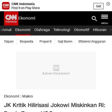
CNN Indonesia
Get
Find it on Play Store
Ekonomi
MENU
asional
Ekonomi
Olahraga
Teknologi
Otomotif
Hiburan
Taipan
Ekopedia
Properti
Gaji Bumn
Efisiensi Anggaran
Ekonomi
Makro
JK Kritik Hilirisasi Jokowi Miskinkan RI: