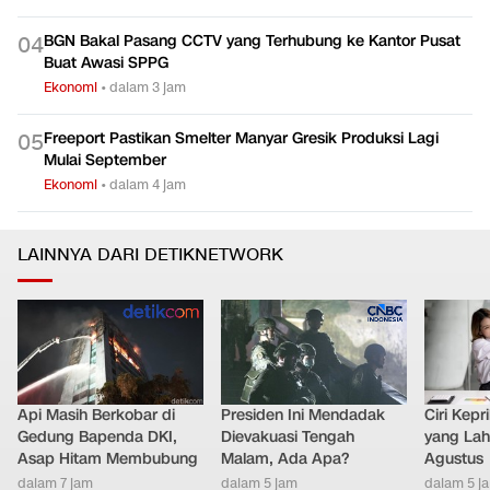
BGN Bakal Pasang CCTV yang Terhubung ke Kantor Pusat
0
4
Buat Awasi SPPG
Ekonomi
•
dalam 3 jam
Freeport Pastikan Smelter Manyar Gresik Produksi Lagi
0
5
Mulai September
Ekonomi
•
dalam 4 jam
LAINNYA DARI DETIKNETWORK
Api Masih Berkobar di
Presiden Ini Mendadak
Ciri Kep
Gedung Bapenda DKI,
Dievakuasi Tengah
yang Lahi
Asap Hitam Membubung
Malam, Ada Apa?
Agustus
dalam 7 jam
dalam 5 jam
dalam 5 j