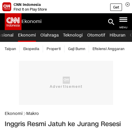
CNN Indonesia
Get
Find it on Play Store
Ekonomi
MENU
asional
Ekonomi
Olahraga
Teknologi
Otomotif
Hiburan
Taipan
Ekopedia
Properti
Gaji Bumn
Efisiensi Anggaran
Ekonomi
Makro
Inggris Resmi Jatuh ke Jurang Resesi