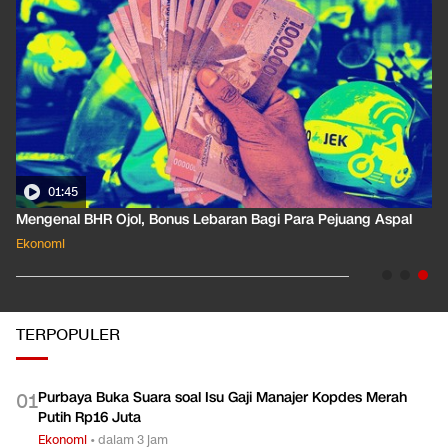
01:35
Pahami Dampak Kenaikan Suku Bunga Acuan ke Cicilan KPR
Ekonomi
TERPOPULER
Purbaya Buka Suara soal Isu Gaji Manajer Kopdes Merah
0
1
Putih Rp16 Juta
Ekonomi
•
dalam 3 jam