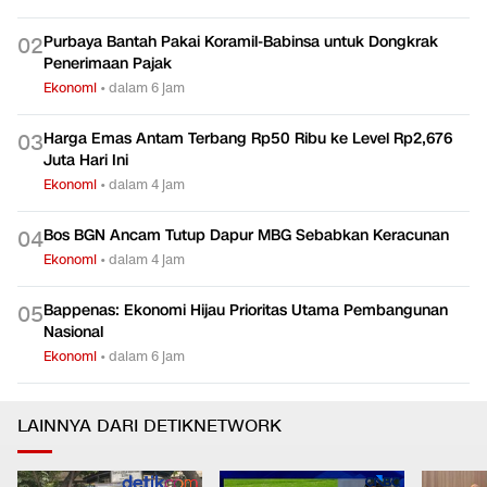
Purbaya Bantah Pakai Koramil-Babinsa untuk Dongkrak
0
2
Penerimaan Pajak
Ekonomi
•
dalam 6 jam
Harga Emas Antam Terbang Rp50 Ribu ke Level Rp2,676
0
3
Juta Hari Ini
Ekonomi
•
dalam 4 jam
Bos BGN Ancam Tutup Dapur MBG Sebabkan Keracunan
0
4
Ekonomi
•
dalam 4 jam
Bappenas: Ekonomi Hijau Prioritas Utama Pembangunan
0
5
Nasional
Ekonomi
•
dalam 6 jam
LAINNYA DARI DETIKNETWORK