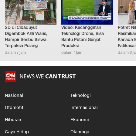
SD di Cibaduyut
Video: Kecanggihan
Potret Nik
Digembok Ahli Waris,
Teknologi Drone, Bisa
Resmikan
Hampir Seribu Siswa
Bantu Petani Genjot
Kanada B
Terpaksa Pulang
Produksi
Fatikasar
dalam 7 jam
dalam 7 jam
dalam 6 j
Nasional
Teknologi
Otomotif
Internasional
Hiburan
Ekonomi
Gaya Hidup
Olahraga