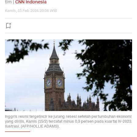
tim |
CNN Indonesia
Kamis, 15 Feb 2024 20:06 WIB
Inggris resmi tergelincir ke jurang resesi setelah pertumbuhan ekonomi
yang dirilis, Kamis (15/2) tercatat minus 0,3 persen pada kuartal IV-2023.
Ilustrasi. (AFP/HOLLIE ADAMS).