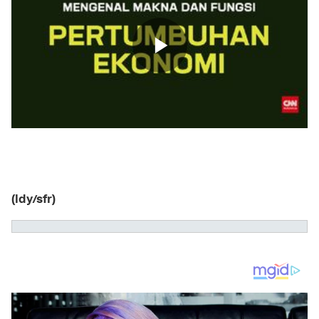
(ldy/sfr)