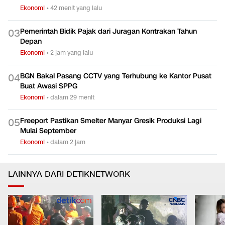
Ekonomi
•
42 menit yang lalu
Pemerintah Bidik Pajak dari Juragan Kontrakan Tahun
0
3
Depan
Ekonomi
•
2 jam yang lalu
BGN Bakal Pasang CCTV yang Terhubung ke Kantor Pusat
0
4
Buat Awasi SPPG
Ekonomi
•
dalam 29 menit
Freeport Pastikan Smelter Manyar Gresik Produksi Lagi
0
5
Mulai September
Ekonomi
•
dalam 2 jam
LAINNYA DARI DETIKNETWORK