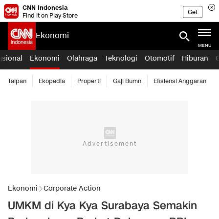
CNN Indonesia
Get
Find it on Play Store
Ekonomi
MENU
asional
Ekonomi
Olahraga
Teknologi
Otomotif
Hiburan
Taipan
Ekopedia
Properti
Gaji Bumn
Efisiensi Anggaran
Ekonomi
Corporate Action
UMKM di Kya Kya Surabaya Semakin