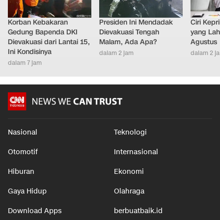
Korban Kebakaran
Presiden Ini Mendadak
Ciri Kep
Gedung Bapenda DKI
Dievakuasi Tengah
yang Lahi
Dievakuasi dari Lantai 15,
Malam, Ada Apa?
Agustus
Ini Kondisinya
dalam 2 jam
dalam 2 j
dalam 7 jam
Nasional
Teknologi
Otomotif
Internasional
Hiburan
Ekonomi
Gaya Hidup
Olahraga
Download Apps
berbuatbaik.id