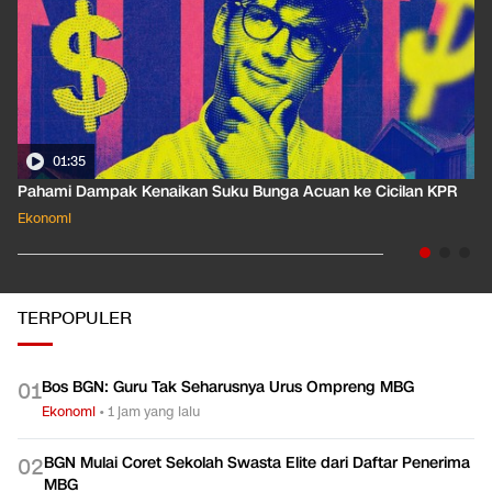
01:35
Pahami Dampak Kenaikan Suku Bunga Acuan ke Cicilan KPR
Ekonomi
TERPOPULER
Bos BGN: Guru Tak Seharusnya Urus Ompreng MBG
0
1
Ekonomi
•
1 jam yang lalu
BGN Mulai Coret Sekolah Swasta Elite dari Daftar Penerima
0
2
MBG