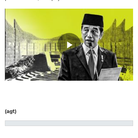
(agt)