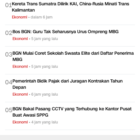
Kereta Trans Sumatra Dilirik KAI, China-Rusia Minati Trans
0
1
Kalimantan
Ekonomi
•
dalam 6 jam
Bos BGN: Guru Tak Seharusnya Urus Ompreng MBG
0
2
Ekonomi
•
5 jam yang lalu
BGN Mulai Coret Sekolah Swasta Elite dari Daftar Penerima
0
3
MBG
Ekonomi
•
5 jam yang lalu
Pemerintah Bidik Pajak dari Juragan Kontrakan Tahun
0
4
Depan
Ekonomi
•
6 jam yang lalu
BGN Bakal Pasang CCTV yang Terhubung ke Kantor Pusat
0
5
Buat Awasi SPPG
Ekonomi
•
4 jam yang lalu