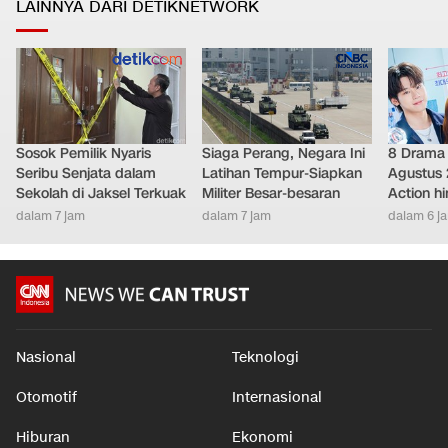
LAINNYA DARI DETIKNETWORK
Sosok Pemilik Nyaris
Siaga Perang, Negara Ini
8 Drama 
Seribu Senjata dalam
Latihan Tempur-Siapkan
Agustus 
Sekolah di Jaksel Terkuak
Militer Besar-besaran
Action h
dalam 7 jam
dalam 7 jam
dalam 6 j
Nasional
Teknologi
Otomotif
Internasional
Hiburan
Ekonomi