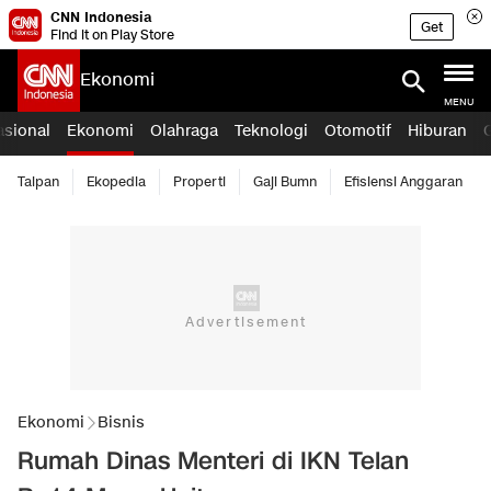
CNN Indonesia
Get
Find it on Play Store
Ekonomi
MENU
asional
Ekonomi
Olahraga
Teknologi
Otomotif
Hiburan
Taipan
Ekopedia
Properti
Gaji Bumn
Efisiensi Anggaran
Ekonomi
Bisnis
Rumah Dinas Menteri di IKN Telan