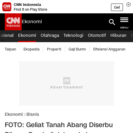
CNN Indonesia
Get
Find it on Play Store
Ekonomi
MENU
asional
Ekonomi
Olahraga
Teknologi
Otomotif
Hiburan
Taipan
Ekopedia
Properti
Gaji Bumn
Efisiensi Anggaran
Ekonomi
Bisnis
FOTO: Geliat Tanah Abang Diserbu