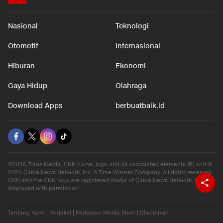
Nasional
Teknologi
Otomotif
Internasional
Hiburan
Ekonomi
Gaya Hidup
Olahraga
Download Apps
berbuatbaik.id
©2026 Trans Media, CNN name, logo and all associated elements (R) and ©
2026 Cable News Network, Inc. A Time Warner Company. All rights reserved.
CNN and the CNN logo are registered marks of Cable News Network, Inc.,
displayed with permission.
Tentang Kami
|
Redaksi
|
Pedoman Media Siber
|
Disclaimer