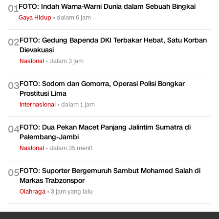
FOTO: Indah Warna-Warni Dunia dalam Sebuah Bingkai
0
1
Gaya Hidup
•
dalam 6 jam
FOTO: Gedung Bapenda DKI Terbakar Hebat, Satu Korban
0
2
Dievakuasi
Nasional
•
dalam 3 jam
FOTO: Sodom dan Gomorra, Operasi Polisi Bongkar
0
3
Prostitusi Lima
Internasional
•
dalam 1 jam
FOTO: Dua Pekan Macet Panjang Jalintim Sumatra di
0
4
Palembang-Jambi
Nasional
•
dalam 35 menit
FOTO: Suporter Bergemuruh Sambut Mohamed Salah di
0
5
Markas Trabzonspor
Olahraga
•
3 jam yang lalu