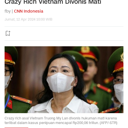
Crazy Rich Vietnam Divonis Mati
fby |
CNN Indonesia
Jumat, 12 Apr 2024 10:00 WIB
Crazy rich asal Vietnam Truong My Lan divonis hukuman mati karena
terlibat dalam kasus penipuan mencapai Rp200,06 triliun. (AFP/-STR)