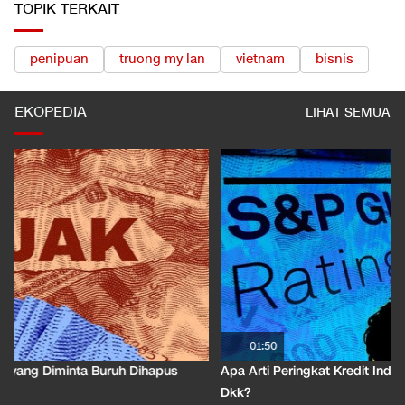
TOPIK TERKAIT
penipuan
truong my lan
vietnam
bisnis
EKOPEDIA
LIHAT SEMUA
01:50
Apa Arti Peringkat Kredit Indonesia yang Dirilis S&P Global
Dkk?