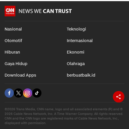
Nasional
Teknologi
Otomotif
Internasional
Hiburan
Ekonomi
Gaya Hidup
Olahraga
Download Apps
berbuatbaik.id
©2026 Trans Media, CNN name, logo and all associated elements (R) and ©
2026 Cable News Network, Inc. A Time Warner Company. All rights reserved.
CNN and the CNN logo are registered marks of Cable News Network, Inc.,
displayed with permission.