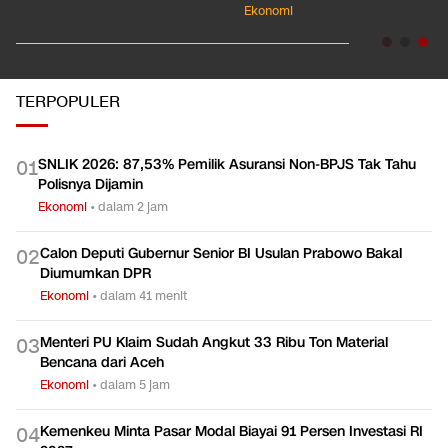
Ekonomi
TERPOPULER
SNLIK 2026: 87,53% Pemilik Asuransi Non-BPJS Tak Tahu
0
1
Polisnya Dijamin
Ekonomi
•
dalam 2 jam
Calon Deputi Gubernur Senior BI Usulan Prabowo Bakal
0
2
Diumumkan DPR
Ekonomi
•
dalam 41 menit
Menteri PU Klaim Sudah Angkut 33 Ribu Ton Material
0
3
Bencana dari Aceh
Ekonomi
•
dalam 5 jam
Kemenkeu Minta Pasar Modal Biayai 91 Persen Investasi RI
0
4