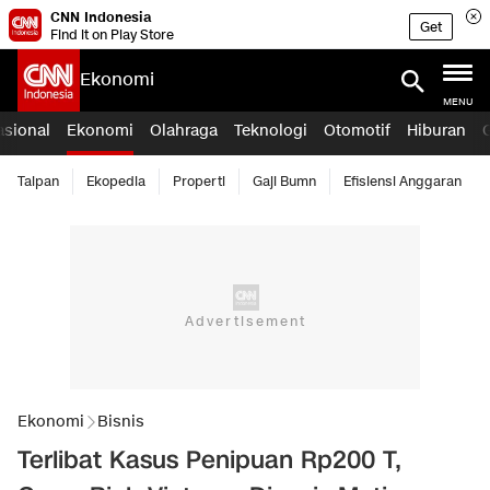
CNN Indonesia
Get
Find it on Play Store
Ekonomi
MENU
asional
Ekonomi
Olahraga
Teknologi
Otomotif
Hiburan
Taipan
Ekopedia
Properti
Gaji Bumn
Efisiensi Anggaran
Ekonomi
Bisnis
Terlibat Kasus Penipuan Rp200 T,