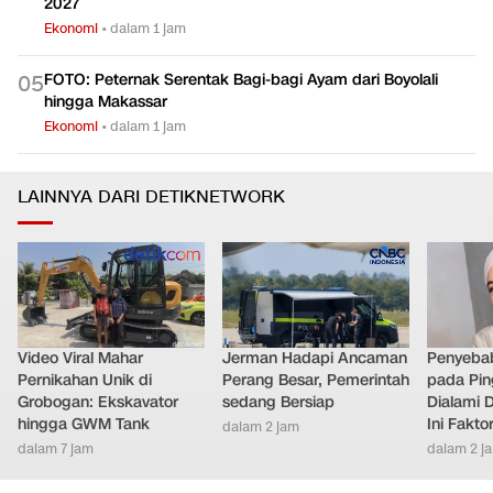
2027
Ekonomi
•
dalam 1 jam
FOTO: Peternak Serentak Bagi-bagi Ayam dari Boyolali
0
5
hingga Makassar
Ekonomi
•
dalam 1 jam
LAINNYA DARI DETIKNETWORK
Video Viral Mahar
Jerman Hadapi Ancaman
Penyebab
Pernikahan Unik di
Perang Besar, Pemerintah
pada Pin
Grobogan: Ekskavator
sedang Bersiap
Dialami D
hingga GWM Tank
Ini Fakt
dalam 2 jam
dalam 7 jam
dalam 2 j