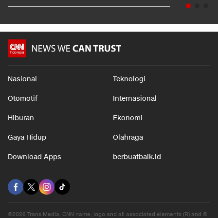
Nasional
Teknologi
Otomotif
Internasional
Hiburan
Ekonomi
Gaya Hidup
Olahraga
Download Apps
berbuatbaik.id
©2026 Trans Media, CNN name, logo and all associated elements (R) and ©