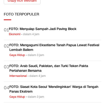
crazy rich vietnam
FOTO
TERPOPULER
FOTO: Menyulap Sampah Jadi Paving Block
0
1
Ekonomi
•
dalam 4 jam
FOTO: Mengagumi Eksotisme Tanah Papua Lewat Festival
0
2
Lembah Baliem
Gaya Hidup
•
dalam 3 jam
FOTO: Arab Saudi, Pakistan, dan Turki Teken Pakta
0
3
Pertahanan Bersama
Internasional
•
dalam 4 jam
FOTO: Siasat Kota Seoul 'Mendinginkan' Warga di Tengah
0
4
Panas Ekstrem
Gaya Hidup
•
dalam 3 jam