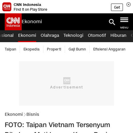
CNN Indonesia
Get
Find it on Play Store
Ekonomi
MENU
asional
Ekonomi
Olahraga
Teknologi
Otomotif
Hiburan
Taipan
Ekopedia
Properti
Gaji Bumn
Efisiensi Anggaran
Ekonomi
Bisnis
FOTO: Taipan Vietnam Tersenyum