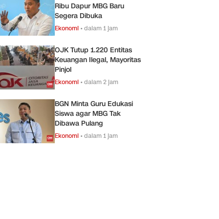
Ribu Dapur MBG Baru
Segera Dibuka
Ekonomi
•
dalam 1 jam
OJK Tutup 1.220 Entitas
Keuangan Ilegal, Mayoritas
Pinjol
Ekonomi
•
dalam 2 jam
BGN Minta Guru Edukasi
Siswa agar MBG Tak
Dibawa Pulang
Ekonomi
•
dalam 1 jam