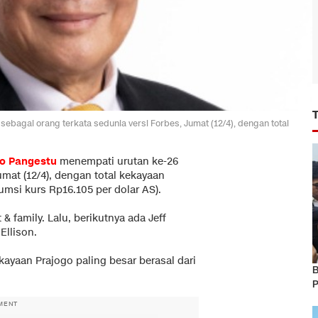
bagai orang terkata sedunia versi Forbes, Jumat (12/4), dengan total
go Pangestu
menempati urutan ke-26
umat (12/4), dengan total kekayaan
sumsi kurs Rp16.105 per dolar AS).
& family. Lalu, berikutnya ada Jeff
Ellison.
ayaan Prajogo paling besar berasal dari
B
P
MENT