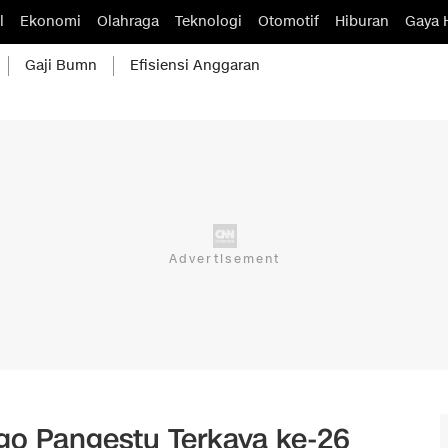
l
Ekonomi
Olahraga
Teknologi
Otomotif
Hiburan
Gaya 
Gaji Bumn
Efisiensi Anggaran
ogo Pangestu Terkaya ke-26