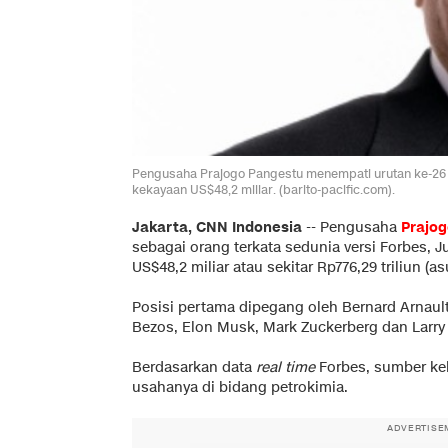
Pengusaha Prajogo Pangestu menempati urutan ke-26 se
kekayaan US$48,2 miliar. (barito-pacific.com).
Jakarta, CNN Indonesia
--
Pengusaha
Prajo
sebagai orang terkata sedunia versi Forbes, J
US$48,2 miliar atau sekitar Rp776,29 triliun (a
Posisi pertama dipegang oleh Bernard Arnault 
Bezos, Elon Musk, Mark Zuckerberg dan Larry 
Berdasarkan data
real time
Forbes, sumber kek
usahanya di bidang petrokimia.
ADVERTISE