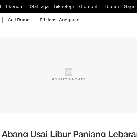
l
Ekonomi
Olahraga
Teknologi
Otomotif
Hiburan
Gaya 
Gaji Bumn
Efisiensi Anggaran
 Abang Usai Libur Panjang Lebara