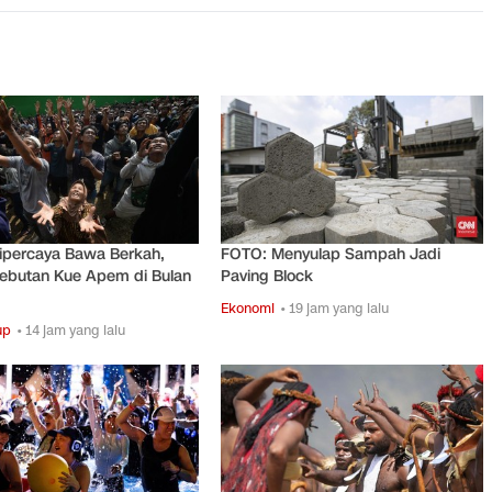
ipercaya Bawa Berkah,
FOTO: Menyulap Sampah Jadi
ebutan Kue Apem di Bulan
Paving Block
Ekonomi
• 19 jam yang lalu
up
• 14 jam yang lalu