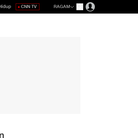
Hidup
CNN TV
RAGAM
n