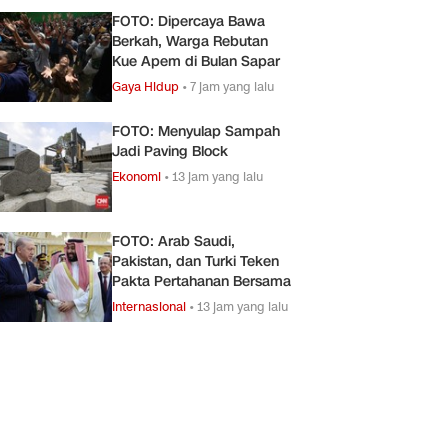
FOTO: Dipercaya Bawa
Berkah, Warga Rebutan
Kue Apem di Bulan Sapar
Gaya Hidup
•
7 jam yang lalu
FOTO: Menyulap Sampah
Jadi Paving Block
Ekonomi
•
13 jam yang lalu
FOTO: Arab Saudi,
Pakistan, dan Turki Teken
Pakta Pertahanan Bersama
Internasional
•
13 jam yang lalu