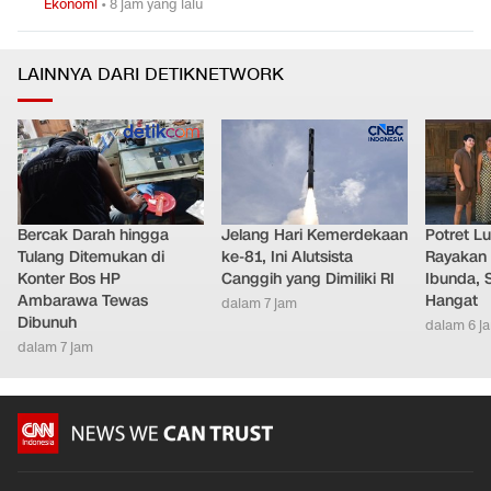
Ekonomi
•
8 jam yang lalu
LAINNYA DARI DETIKNETWORK
Bercak Darah hingga
Jelang Hari Kemerdekaan
Potret L
Tulang Ditemukan di
ke-81, Ini Alutsista
Rayakan 
Konter Bos HP
Canggih yang Dimiliki RI
Ibunda, 
Ambarawa Tewas
Hangat
dalam 7 jam
Dibunuh
dalam 6 j
dalam 7 jam