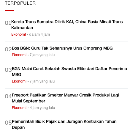
TERPOPULER
Kereta Trans Sumatra Dilirik KAI, China-Rusia Minati Trans
0
1
Kalimantan
Ekonomi
•
dalam 4 jam
Bos BGN: Guru Tak Seharusnya Urus Ompreng MBG
0
2
Ekonomi
•
7 jam yang lalu
BGN Mulai Coret Sekolah Swasta Elite dari Daftar Penerima
0
3
MBG
Ekonomi
•
7 jam yang lalu
Freeport Pastikan Smelter Manyar Gresik Produksi Lagi
0
4
Mulai September
Ekonomi
•
4 jam yang lalu
Pemerintah Bidik Pajak dari Juragan Kontrakan Tahun
0
5
Depan