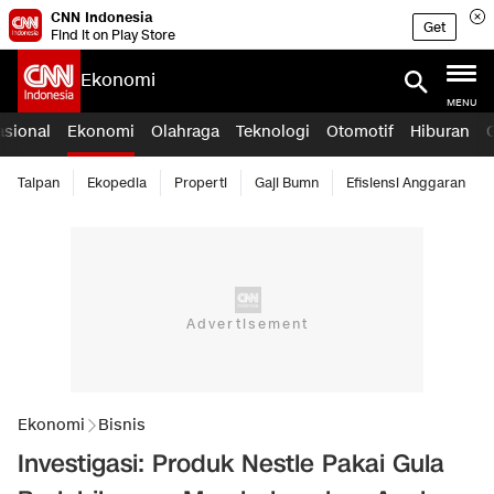
CNN Indonesia
Get
Find it on Play Store
Ekonomi
MENU
asional
Ekonomi
Olahraga
Teknologi
Otomotif
Hiburan
Taipan
Ekopedia
Properti
Gaji Bumn
Efisiensi Anggaran
Ekonomi
Bisnis
Investigasi: Produk Nestle Pakai Gula