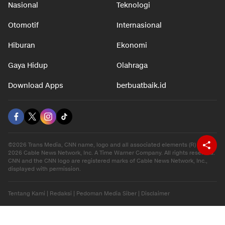
Nasional
Teknologi
Otomotif
Internasional
Hiburan
Ekonomi
Gaya Hidup
Olahraga
Download Apps
berbuatbaik.id
©2026 Trans Media, CNN name, logo and all associated elements (R) and ©
2026 Cable News Network, Inc. A Time Warner Company. All rights reserved.
CNN and the CNN logo are registered marks of Cable News Network, Inc.,
displayed with permission.
Tentang Kami
|
Redaksi
|
Pedoman Media Siber
|
Disclaimer