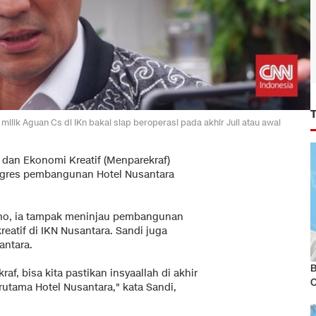
lik Aguan Cs di IKn bakal siap beroperasi pada akhir Juli atau awal
 dan Ekonomi Kreatif (Menparekraf)
rogres pembangunan Hotel Nusantara
no, ia tampak meninjau pembangunan
eatif di IKN Nusantara. Sandi juga
ntara.
B
raf, bisa kita pastikan insyaallah di akhir
erutama Hotel Nusantara," kata Sandi,