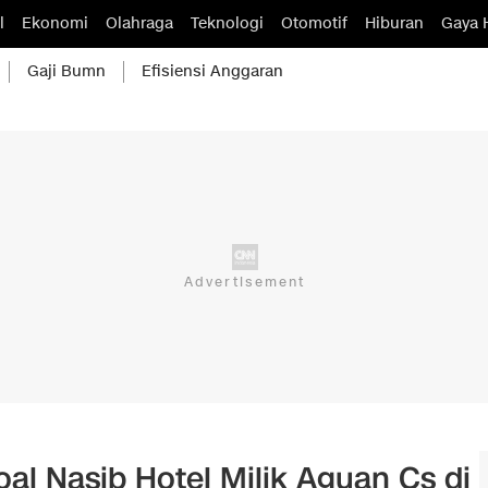
l
Ekonomi
Olahraga
Teknologi
Otomotif
Hiburan
Gaya 
Gaji Bumn
Efisiensi Anggaran
al Nasib Hotel Milik Aguan Cs di