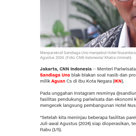
Menparekraf Sandiaga Uno menyebut Hotel Nusantara mi
Agustus 2024. (Foto: CNN Indonesia/ Khaira Ummah)
Jakarta, CNN Indonesia
--
Menteri Pariwisata
Sandiaga Uno
blak-blakan soal nasib dan p
milik
Aguan
Cs di Ibu Kota Negara (
IKN
).
Pada unggahan Instagram resminya @sandiu
fasilitas pendukung pariwisata dan ekonomi kr
mengecek langsung pembangunan Hotel Nusa
"Setelah kita meninjau beberapa fasilitas parek
Juli-awal Agustus (2024) siap dioperasikan, t
Rabu (1/5).