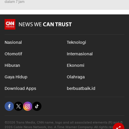
dalam 7 jam
Nasional
Teknologi
Otomotif
Internasional
Hiburan
Ekonomi
Gaya Hidup
Olahraga
Download Apps
berbuatbaik.id
©2026 Trans Media, CNN name, logo and all associated elements (R) and ©
2026 Cable News Network, Inc. A Time Warner Company. All rights reserved.