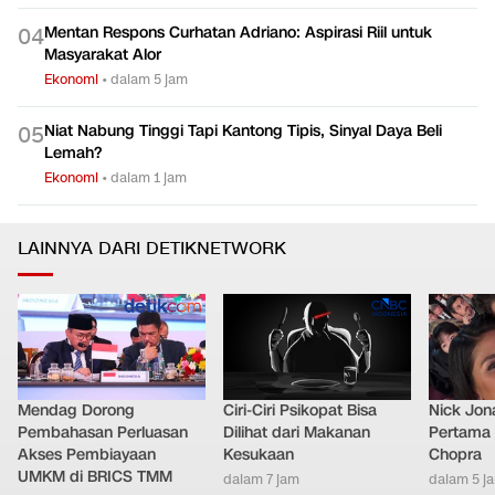
Mentan Respons Curhatan Adriano: Aspirasi Riil untuk
0
4
Masyarakat Alor
Ekonomi
•
dalam 5 jam
Niat Nabung Tinggi Tapi Kantong Tipis, Sinyal Daya Beli
0
5
Lemah?
Ekonomi
•
dalam 1 jam
LAINNYA DARI DETIKNETWORK
Mendag Dorong
Ciri-Ciri Psikopat Bisa
Nick Jon
Pembahasan Perluasan
Dilihat dari Makanan
Pertama 
Akses Pembiayaan
Kesukaan
Chopra
UMKM di BRICS TMM
dalam 7 jam
dalam 5 j