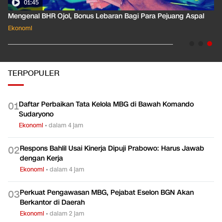
01:35
Pahami Dampak Kenaikan Suku Bunga Acuan ke Cicilan KPR
Ekonomi
TERPOPULER
Daftar Perbaikan Tata Kelola MBG di Bawah Komando
0
1
Sudaryono
Ekonomi
•
dalam 4 jam
Respons Bahlil Usai Kinerja Dipuji Prabowo: Harus Jawab
0
2
dengan Kerja
Ekonomi
•
dalam 4 jam
Perkuat Pengawasan MBG, Pejabat Eselon BGN Akan
0
3
Berkantor di Daerah
Ekonomi
•
dalam 2 jam