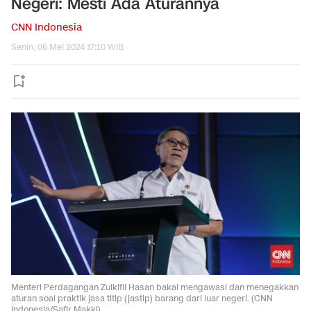
Negeri: Mesti Ada Aturannya
CNN Indonesia
Senin, 06 Mei 2024 17:10 WIB
Menteri Perdagangan Zulkifli Hasan bakal mengawasi dan menegakkan
aturan soal praktik jasa titip (jastip) barang dari luar negeri. (CNN
Indonesia/Safir Makki).