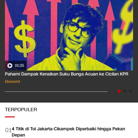
01:58
aikan Suku Bunga Acuan ke Cicilan KPR
Besaran Pajak Pencair
Ekonomi
TERPOPULER
4 Titik di Tol Jakarta-Cikampek Diperbaiki hingga Pekan
0
1
Depan