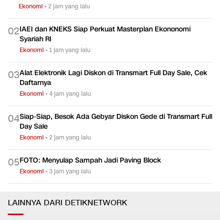
Ekonomi
•
2 jam yang lalu
IAEI dan KNEKS Siap Perkuat Masterplan Ekononomi
0
2
Syariah RI
Ekonomi
•
1 jam yang lalu
Alat Elektronik Lagi Diskon di Transmart Full Day Sale, Cek
0
3
Daftarnya
Ekonomi
•
4 jam yang lalu
Siap-Siap, Besok Ada Gebyar Diskon Gede di Transmart Full
0
4
Day Sale
Ekonomi
•
2 jam yang lalu
FOTO: Menyulap Sampah Jadi Paving Block
0
5
Ekonomi
•
3 jam yang lalu
LAINNYA DARI DETIKNETWORK