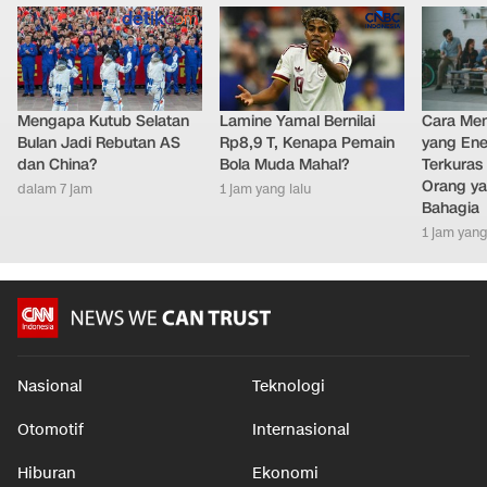
Mengapa Kutub Selatan
Lamine Yamal Bernilai
Cara Men
Bulan Jadi Rebutan AS
Rp8,9 T, Kenapa Pemain
yang Ene
dan China?
Bola Muda Mahal?
Terkuras
Orang ya
dalam 7 jam
1 jam yang lalu
Bahagia
1 jam yang
Nasional
Teknologi
Otomotif
Internasional
Hiburan
Ekonomi