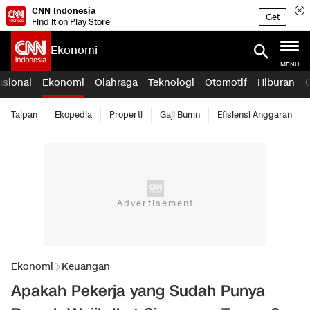
CNN Indonesia
Get
Find it on Play Store
Ekonomi
MENU
asional
Ekonomi
Olahraga
Teknologi
Otomotif
Hiburan
Taipan
Ekopedia
Properti
Gaji Bumn
Efisiensi Anggaran
Ekonomi
Keuangan
Apakah Pekerja yang Sudah Punya