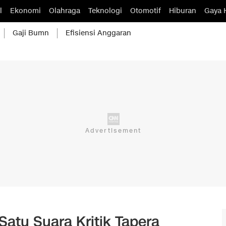
l
Ekonomi
Olahraga
Teknologi
Otomotif
Hiburan
Gaya 
Gaji Bumn
Efisiensi Anggaran
atu Suara Kritik Tapera