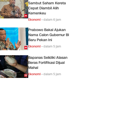
Sambut Saham Kereta
Cepat Diambil Alih
Kemenkeu
Ekonomi
•
dalam 6 jam
Prabowo Bakal Ajukan
Nama Calon Gubernur Bl
Baru Pekan Ini
Ekonomi
•
dalam 5 jam
Bapanas Selidiki Alasan
Beras Fortifikasi Dijual
Mahal
Ekonomi
•
dalam 5 jam