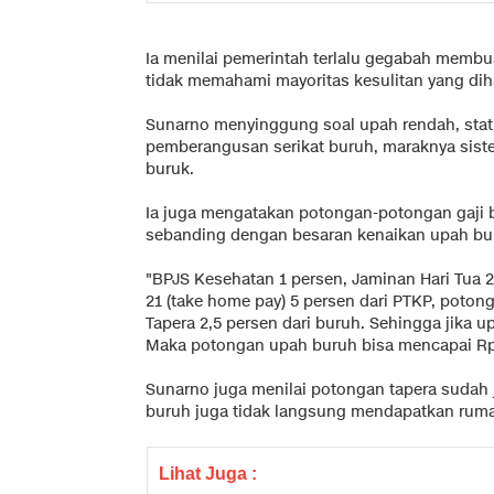
Ia menilai pemerintah terlalu gegabah membua
tidak memahami mayoritas kesulitan yang dih
Sunarno menyinggung soal upah rendah, stat
pemberangusan serikat buruh, maraknya sist
buruk.
Ia juga mengatakan potongan-potongan gaji b
sebanding dengan besaran kenaikan upah buru
"BPJS Kesehatan 1 persen, Jaminan Hari Tua 
21 (take home pay) 5 persen dari PTKP, potong
Tapera 2,5 persen dari buruh. Sehingga jika u
Maka potongan upah buruh bisa mencapai Rp2
Sunarno juga menilai potongan tapera sudah
buruh juga tidak langsung mendapatkan ruma
Lihat Juga :