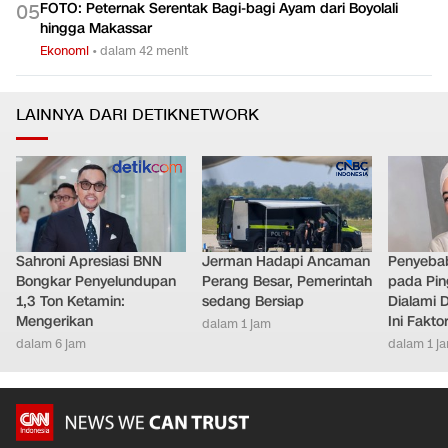
FOTO: Peternak Serentak Bagi-bagi Ayam dari Boyolali
0
5
hingga Makassar
Ekonomi
•
dalam 42 menit
LAINNYA DARI DETIKNETWORK
Sahroni Apresiasi BNN
Jerman Hadapi Ancaman
Penyebab
Bongkar Penyelundupan
Perang Besar, Pemerintah
pada Pin
1,3 Ton Ketamin:
sedang Bersiap
Dialami D
Mengerikan
Ini Fakt
dalam 1 jam
dalam 6 jam
dalam 1 j