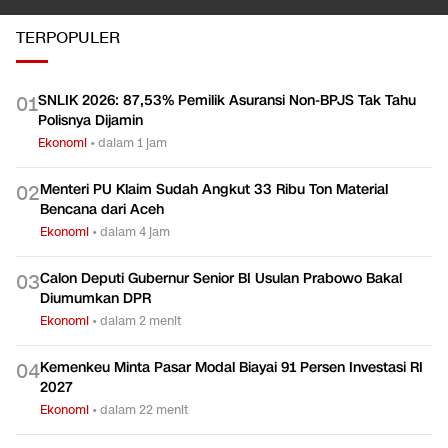
TERPOPULER
SNLIK 2026: 87,53% Pemilik Asuransi Non-BPJS Tak Tahu
0
1
Polisnya Dijamin
Ekonomi
•
dalam 1 jam
Menteri PU Klaim Sudah Angkut 33 Ribu Ton Material
0
2
Bencana dari Aceh
Ekonomi
•
dalam 4 jam
Calon Deputi Gubernur Senior BI Usulan Prabowo Bakal
0
3
Diumumkan DPR
Ekonomi
•
dalam 2 menit
Kemenkeu Minta Pasar Modal Biayai 91 Persen Investasi RI
0
4
2027
Ekonomi
•
dalam 22 menit