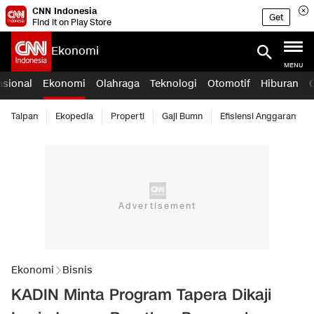
CNN Indonesia
Get
Find it on Play Store
Ekonomi
MENU
asional
Ekonomi
Olahraga
Teknologi
Otomotif
Hiburan
Taipan
Ekopedia
Properti
Gaji Bumn
Efisiensi Anggaran
Ekonomi
Bisnis
KADIN Minta Program Tapera Dikaji