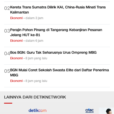
Kereta Trans Sumatra Dilirik KAI, China-Rusia Minati Trans
0
2
Kalimantan
Ekonomi
•
dalam 3 jam
Perajin Pohon Pinang di Tangerang Kebanjiran Pesanan
0
3
Jelang HUT ke-81
Ekonomi
•
dalam 6 jam
Bos BGN: Guru Tak Seharusnya Urus Ompreng MBG
0
4
Ekonomi
•
8 jam yang lalu
BGN Mulai Coret Sekolah Swasta Elite dari Daftar Penerima
0
5
MBG
Ekonomi
•
8 jam yang lalu
LAINNYA DARI DETIKNETWORK