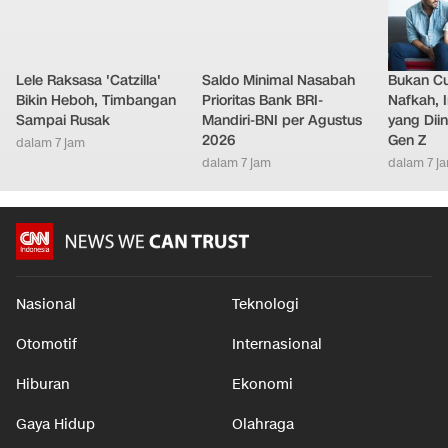
Lele Raksasa 'Catzilla'
Saldo Minimal Nasabah
Bukan C
Bikin Heboh, Timbangan
Prioritas Bank BRI-
Nafkah, 
Sampai Rusak
Mandiri-BNI per Agustus
yang Dii
2026
Gen Z
dalam 7 jam
dalam 7 jam
dalam 7 j
Nasional
Teknologi
Otomotif
Internasional
Hiburan
Ekonomi
Gaya Hidup
Olahraga