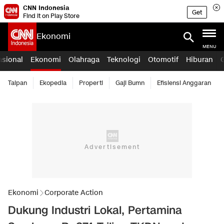
CNN Indonesia
Get
Find it on Play Store
Ekonomi
MENU
asional
Ekonomi
Olahraga
Teknologi
Otomotif
Hiburan
Taipan
Ekopedia
Properti
Gaji Bumn
Efisiensi Anggaran
Ekonomi
Corporate Action
Dukung Industri Lokal, Pertamina