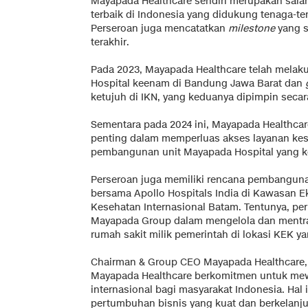
Mayapada Healthcare sendiri merupakan salah
terbaik di Indonesia yang didukung tenaga-t
Perseroan juga mencatatkan
milestone
yang s
terakhir.
Pada 2023, Mayapada Healthcare telah mela
Hospital keenam di Bandung Jawa Barat dan
ketujuh di IKN, yang keduanya dipimpin seca
Sementara pada 2024 ini, Mayapada Healthcar
penting dalam memperluas akses layanan kes
pembangunan unit Mayapada Hospital yang ke
Perseroan juga memiliki rencana pembangunan
bersama Apollo Hospitals India di Kawasan 
Kesehatan Internasional Batam. Tentunya, p
Mayapada Group dalam mengelola dan mentr
rumah sakit milik pemerintah di lokasi KEK yan
Chairman & Group CEO Mayapada Healthcare,
Mayapada Healthcare berkomitmen untuk mew
internasional bagi masyarakat Indonesia. Hal
pertumbuhan bisnis yang kuat dan berkelanjut