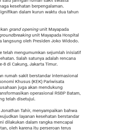
 satu jaringan rumah sakit swasta
enaga kesehatan berpengalaman.
ignifikan dalam kurun waktu dua tahun
kukan
grand opening
unit Mayapada
groundbreaking
unit Mayapada Hospital
ra langsung oleh Presiden Joko Widodo.
e telah mengumumkan sejumlah inisiatif
ehatan. Salah satunya adalah rencana
-8 di Cakung, Jakarta Timur.
 rumah sakit berstandar internasional
Ekonomi Khusus (KEK) Pariwisata
erusahaan juga akan mendukung
ansformasikan operasional RSBP Batam,
g telah disetujui.
 Jonathan Tahir, menyampaikan bahwa
ujudkan layanan kesehatan berstandar
 ini dilakukan dalam rangka mencapai
an, oleh karena itu perseroan terus