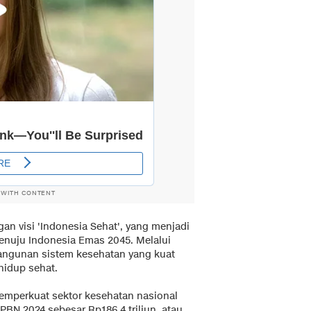
 WITH CONTENT
an visi 'Indonesia Sehat', yang menjadi
menuju Indonesia Emas 2045. Melalui
angunan sistem kesehatan yang kuat
hidup sehat.
emperkuat sektor kesehatan nasional
PBN 2024 sebesar Rp186,4 triliun, atau