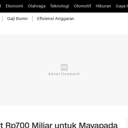
l
Ekonomi
Olahraga
Teknologi
Otomotif
Hiburan
Gaya 
Gaji Bumn
Efisiensi Anggaran
t Rp700 Miliar untuk Mayapada