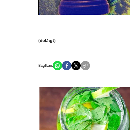
(del/agt)
Bagikan: