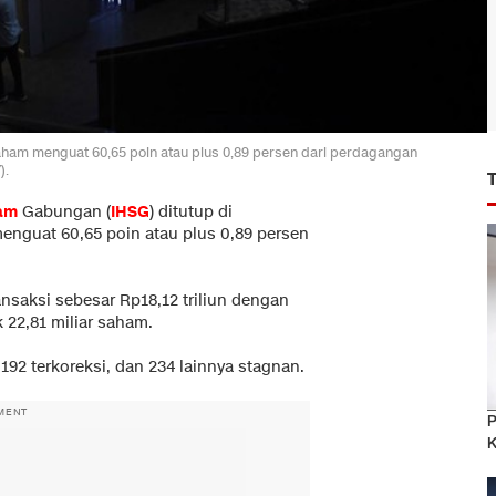
 saham menguat 60,65 poin atau plus 0,89 persen dari perdagangan
).
am
Gabungan (
IHSG
) ditutup di
menguat 60,65 poin atau plus 0,89 persen
nsaksi sebesar Rp18,12 triliun dengan
22,81 miliar saham.
192 terkoreksi, dan 234 lainnya stagnan.
MENT
P
K