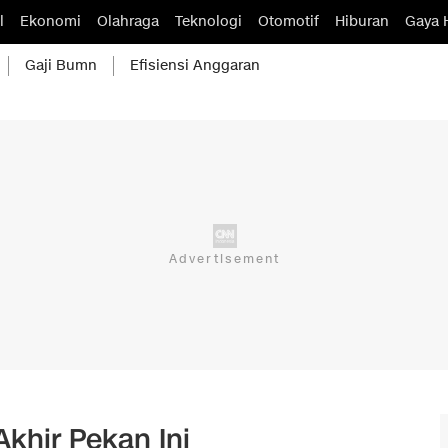
l
Ekonomi
Olahraga
Teknologi
Otomotif
Hiburan
Gaya 
Gaji Bumn
Efisiensi Anggaran
khir Pekan Ini