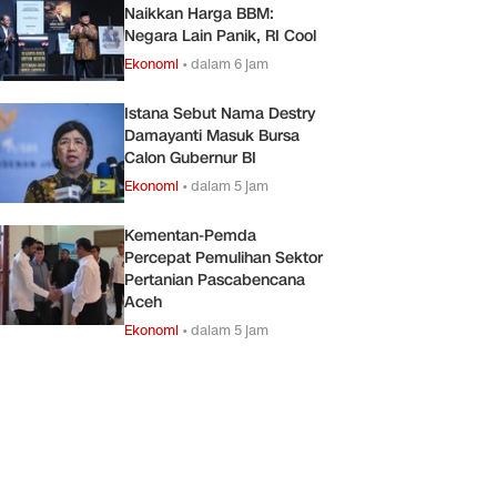
Naikkan Harga BBM:
Negara Lain Panik, RI Cool
Ekonomi
•
dalam 6 jam
Istana Sebut Nama Destry
Damayanti Masuk Bursa
Calon Gubernur BI
Ekonomi
•
dalam 5 jam
Kementan-Pemda
Percepat Pemulihan Sektor
Pertanian Pascabencana
Aceh
Ekonomi
•
dalam 5 jam