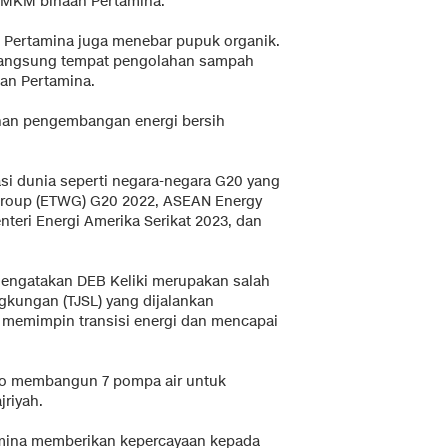
UMKM binaan Pertamina.
Pertamina juga menebar pupuk organik.
t langsung tempat pengolahan sampah
an Pertamina.
han pengembangan energi bersih
si dunia seperti negara-negara G20 yang
Group (ETWG) G20 2022, ASEAN Energy
nteri Energi Amerika Serikat 2023, dan
engatakan DEB Keliki merupakan salah
gkungan (TJSL) yang dijalankan
memimpin transisi energi dan mencapai
ero membangun 7 pompa air untuk
jriyah.
amina memberikan kepercayaan kepada