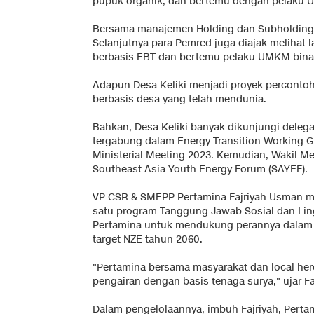
pupuk organik, dan bertemu dengan pelaku 
Bersama manajemen Holding dan Subholding 
Selanjutnya para Pemred juga diajak meliha
berbasis EBT dan bertemu pelaku UMKM bina
Adapun Desa Keliki menjadi proyek perconto
berbasis desa yang telah mendunia.
Bahkan, Desa Keliki banyak dikunjungi delega
tergabung dalam Energy Transition Working 
Ministerial Meeting 2023. Kemudian, Wakil Me
Southeast Asia Youth Energy Forum (SAYEF).
VP CSR & SMEPP Pertamina Fajriyah Usman m
satu program Tanggung Jawab Sosial dan Lin
Pertamina untuk mendukung perannya dalam 
target NZE tahun 2060.
"Pertamina bersama masyarakat dan local h
pengairan dengan basis tenaga surya," ujar Fa
Dalam pengelolaannya, imbuh Fajriyah, Pert