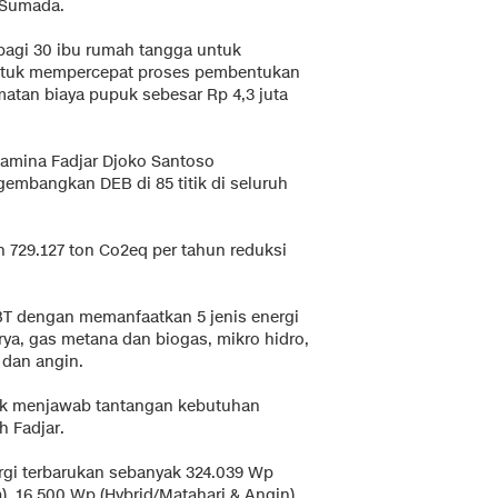
 Sumada.
 bagi 30 ibu rumah tangga untuk
 untuk mempercepat proses pembentukan
an biaya pupuk sebesar Rp 4,3 juta
tamina Fadjar Djoko Santoso
mbangkan DEB di 85 titik di seluruh
 729.127 ton Co2eq per tahun reduksi
T dengan memanfaatkan 5 jenis energi
rya, gas metana dan biogas, mikro hidro,
a dan angin.
uk menjawab tantangan kebutuhan
h Fadjar.
rgi terbarukan sebanyak 324.039 Wp
), 16.500 Wp (Hybrid/Matahari & Angin),