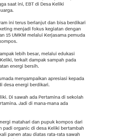
a saat ini, EBT di Desa Keliki
uarga.
m ini terus berlanjut dan bisa berdikari
rketing menjadi fokus kegiatan dengan
kan 15 UMKM melalui Kerjasama pemuda
 kompos.
mpak lebih besar, melalui edukasi
 Keliki, terkait dampak sampah pada
an energi bersih.
Sumada menyampaikan apresiasi kepada
 desa energi berdikari.
iki. Di sawah ada Pertamina di sekolah
rtamina. Jadi di mana-mana ada
nergi matahari dan pupuk kompos dari
padi organic di desa Keliki bertambah
kali panen atau diatas rata-rata sawah