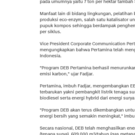
pada umumnya yaitu 7 ton per hektar tambah
Manfaat lain di bidang lingkungan, pelatihan
produksi eco-enzym, salah satu katalisator
pupuk kompos sehingga berdampak penghemat
per siklus.
Vice President Corporate Communication Per
mengungkapkan bahwa Pertamina telah menge
Indonesia.
"Program DEB Pertamina berhasil menurunkan
emisi karbon," ujar Fadjar.
Pertamina, imbuh Fadjar, mengembangkan EB
terbarukan yakni pembangkit listrik tenaga su
biodiesel serta energi hybrid dari energi sury
"Program DEB akan terus dikembangkan unt
energi bersih yang semakin meningkat," imbu
Secara nasional, DEB telah menghasilkan ene
(tenaga surya), 609.000 m3/tahun (gas metana