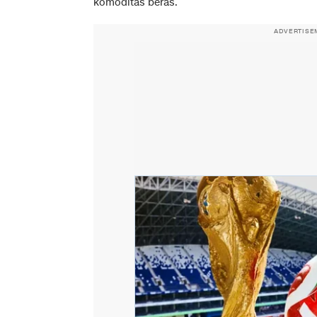
komoditas beras.
ADVERTISE