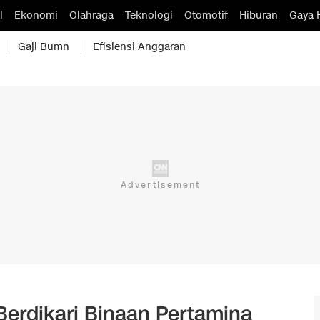
l
Ekonomi
Olahraga
Teknologi
Otomotif
Hiburan
Gaya 
Gaji Bumn
Efisiensi Anggaran
Berdikari Binaan Pertamina