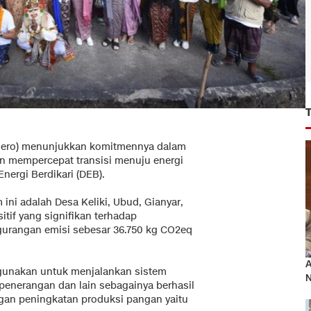
rsero) menunjukkan komitmennya dalam
n mempercepat transisi menuju energi
ergi Berdikari (DEB).
ini adalah Desa Keliki, Ubud, Gianyar,
itif yang signifikan terhadap
gurangan emisi sebesar 36.750 kg CO2eq
A
 digunakan untuk menjalankan sistem
N
enerangan dan lain sebagainya berhasil
an peningkatan produksi pangan yaitu