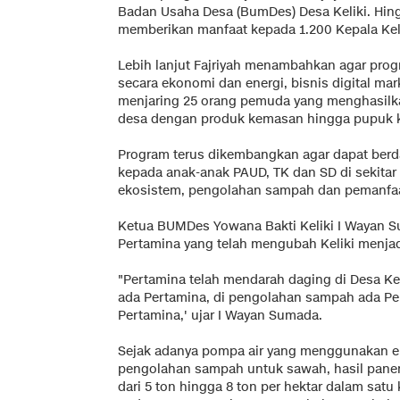
Badan Usaha Desa (BumDes) Desa Keliki. Hingg
memberikan manfaat kepada 1.200 Kepala Kel
Lebih lanjut Fajriyah menambahkan agar progra
secara ekonomi dan energi, bisnis digital ma
menjaring 25 orang pemuda yang menghasil
desa dengan produk kemasan hingga pupuk
Program terus dikembangkan agar dapat berda
kepada anak-anak PAUD, TK dan SD di sekitar
ekosistem, pengolahan sampah dan pemanfaat
Ketua BUMDes Yowana Bakti Keliki I Wayan 
Pertamina yang telah mengubah Keliki menjadi
"Pertamina telah mendarah daging di Desa Kel
ada Pertamina, di pengolahan sampah ada Pe
Pertamina,' ujar I Wayan Sumada.
Sejak adanya pompa air yang menggunakan e
pengolahan sampah untuk sawah, hasil panen 
dari 5 ton hingga 8 ton per hektar dalam satu 