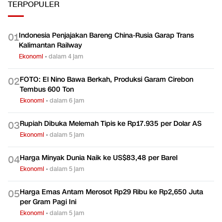
TERPOPULER
Indonesia Penjajakan Bareng China-Rusia Garap Trans
0
1
Kalimantan Railway
Ekonomi
•
dalam 4 jam
FOTO: El Nino Bawa Berkah, Produksi Garam Cirebon
0
2
Tembus 600 Ton
Ekonomi
•
dalam 6 jam
Rupiah Dibuka Melemah Tipis ke Rp17.935 per Dolar AS
0
3
Ekonomi
•
dalam 5 jam
Harga Minyak Dunia Naik ke US$83,48 per Barel
0
4
Ekonomi
•
dalam 5 jam
Harga Emas Antam Merosot Rp29 Ribu ke Rp2,650 Juta
0
5
per Gram Pagi Ini
Ekonomi
•
dalam 5 jam