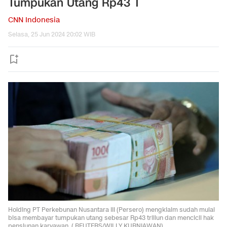
Tumpukan Utang Rp43 T
CNN Indonesia
Selasa, 25 Jun 2024 20:02 WIB
Holding PT Perkebunan Nusantara III (Persero) mengklaim sudah mulai
bisa membayar tumpukan utang sebesar Rp43 triliun dan mencicil hak
pensiunan karyawan. ( REUTERS/WILLY KURNIAWAN).