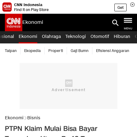
CNN Indonesia
Get
Find it on Play Store
Ekonomi
MENU
asional
Ekonomi
Olahraga
Teknologi
Otomotif
Hiburan
Taipan
Ekopedia
Properti
Gaji Bumn
Efisiensi Anggaran
Ekonomi
Bisnis
PTPN Klaim Mulai Bisa Bayar