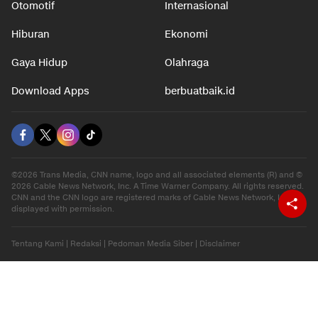
Otomotif
Internasional
Hiburan
Ekonomi
Gaya Hidup
Olahraga
Download Apps
berbuatbaik.id
©2026 Trans Media, CNN name, logo and all associated elements (R) and ©
2026 Cable News Network, Inc. A Time Warner Company. All rights reserved.
CNN and the CNN logo are registered marks of Cable News Network, Inc.,
displayed with permission.
Tentang Kami
|
Redaksi
|
Pedoman Media Siber
|
Disclaimer