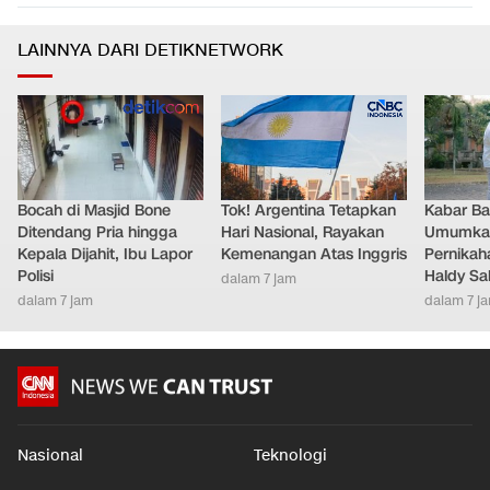
LAINNYA DARI DETIKNETWORK
Bocah di Masjid Bone
Tok! Argentina Tetapkan
Kabar Bah
Ditendang Pria hingga
Hari Nasional, Rayakan
Umumkan
Kepala Dijahit, Ibu Lapor
Kemenangan Atas Inggris
Pernikah
Polisi
Haldy Sa
dalam 7 jam
dalam 7 jam
dalam 7 j
Nasional
Teknologi