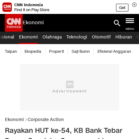
CNN Indonesia
Get
Find it on Play Store
Ekonomi
MENU
asional
Ekonomi
Olahraga
Teknologi
Otomotif
Hiburan
Taipan
Ekopedia
Properti
Gaji Bumn
Efisiensi Anggaran
Ekonomi
Corporate Action
Rayakan HUT ke-54, KB Bank Tebar