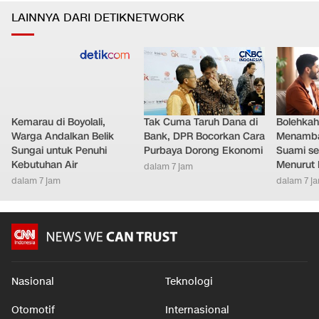
LAINNYA DARI DETIKNETWORK
Kemarau di Boyolali,
Tak Cuma Taruh Dana di
Bolehkah 
Warga Andalkan Belik
Bank, DPR Bocorkan Cara
Menamb
Sungai untuk Penuhi
Purbaya Dorong Ekonomi
Suami se
Kebutuhan Air
Menurut 
dalam 7 jam
dalam 7 jam
dalam 7 j
Nasional
Teknologi
Otomotif
Internasional