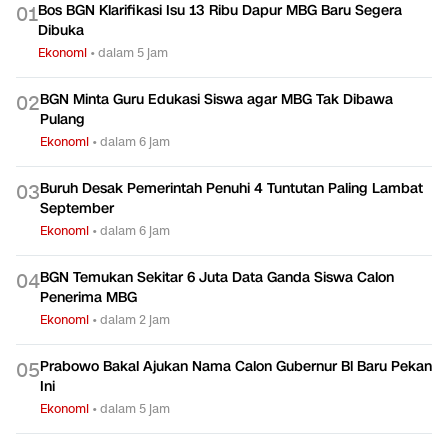
Bos BGN Klarifikasi Isu 13 Ribu Dapur MBG Baru Segera
0
1
Dibuka
Ekonomi
•
dalam 5 jam
BGN Minta Guru Edukasi Siswa agar MBG Tak Dibawa
0
2
Pulang
Ekonomi
•
dalam 6 jam
Buruh Desak Pemerintah Penuhi 4 Tuntutan Paling Lambat
0
3
September
Ekonomi
•
dalam 6 jam
BGN Temukan Sekitar 6 Juta Data Ganda Siswa Calon
0
4
Penerima MBG
Ekonomi
•
dalam 2 jam
Prabowo Bakal Ajukan Nama Calon Gubernur Bl Baru Pekan
0
5
Ini
Ekonomi
•
dalam 5 jam