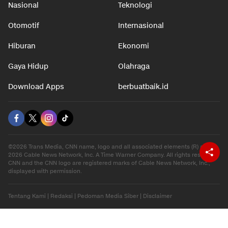
Nasional
Teknologi
Otomotif
Internasional
Hiburan
Ekonomi
Gaya Hidup
Olahraga
Download Apps
berbuatbaik.id
©2026 Trans Media, CNN name, logo and all associated elements (R) and ©
2026 Cable News Network, Inc. A Time Warner Company. All rights reserved.
CNN and the CNN logo are registered marks of Cable News Network, Inc.,
displayed with permission.
Tentang Kami
|
Redaksi
|
Pedoman Media Siber
|
Disclaimer