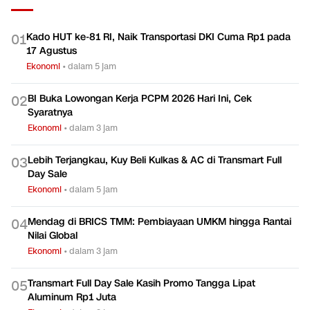
Kado HUT ke-81 RI, Naik Transportasi DKI Cuma Rp1 pada
0
1
17 Agustus
Ekonomi
•
dalam 5 jam
BI Buka Lowongan Kerja PCPM 2026 Hari Ini, Cek
0
2
Syaratnya
Ekonomi
•
dalam 3 jam
Lebih Terjangkau, Kuy Beli Kulkas & AC di Transmart Full
0
3
Day Sale
Ekonomi
•
dalam 5 jam
Mendag di BRICS TMM: Pembiayaan UMKM hingga Rantai
0
4
Nilai Global
Ekonomi
•
dalam 3 jam
Transmart Full Day Sale Kasih Promo Tangga Lipat
0
5
Aluminum Rp1 Juta