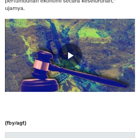
pertumbuhan ekonomi secara keseluruhan,"
ujarnya.
(fby/agt)