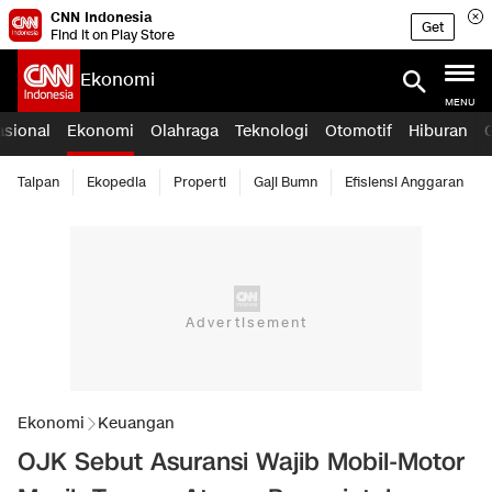
CNN Indonesia
Get
Find it on Play Store
Ekonomi
MENU
asional
Ekonomi
Olahraga
Teknologi
Otomotif
Hiburan
Taipan
Ekopedia
Properti
Gaji Bumn
Efisiensi Anggaran
Ekonomi
Keuangan
OJK Sebut Asuransi Wajib Mobil-Motor