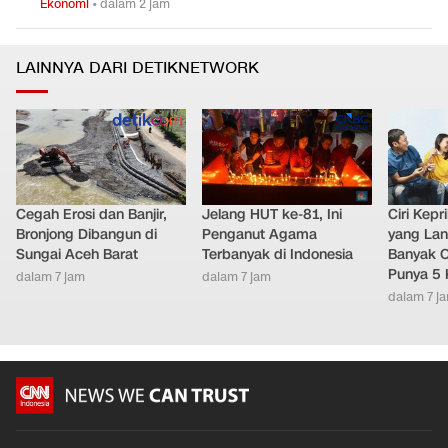
Ekonomi
•
dalam 2 jam
LAINNYA DARI DETIKNETWORK
Cegah Erosi dan Banjir,
Jelang HUT ke-81, Ini
Ciri Kep
Bronjong Dibangun di
Penganut Agama
yang Lan
Sungai Aceh Barat
Terbanyak di Indonesia
Banyak O
Punya 5 
dalam 7 jam
dalam 7 jam
dalam 7 j