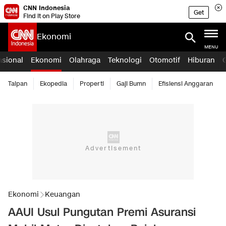
CNN Indonesia
Get
Find it on Play Store
Ekonomi
MENU
asional
Ekonomi
Olahraga
Teknologi
Otomotif
Hiburan
Taipan
Ekopedia
Properti
Gaji Bumn
Efisiensi Anggaran
Ekonomi
Keuangan
AAUI Usul Pungutan Premi Asuransi