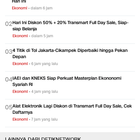
Hari Ini
Ekonomi
•
dalam 6 jam
Hari Ini Diskon 50% + 20% Transmart Full Day Sale, Siap-
0
2
siap Belanja
Ekonomi
•
dalam 5 jam
4 Titik di Tol Jakarta-Cikampek Diperbaiki hingga Pekan
0
3
Depan
Ekonomi
•
6 jam yang lalu
IAEI dan KNEKS Siap Perkuat Masterplan Ekononomi
0
4
Syariah RI
Ekonomi
•
4 jam yang lalu
Alat Elektronik Lagi Diskon di Transmart Full Day Sale, Cek
0
5
Daftarnya
Ekonomi
•
7 jam yang lalu
LAINNYA DARI DETIKNETWORK