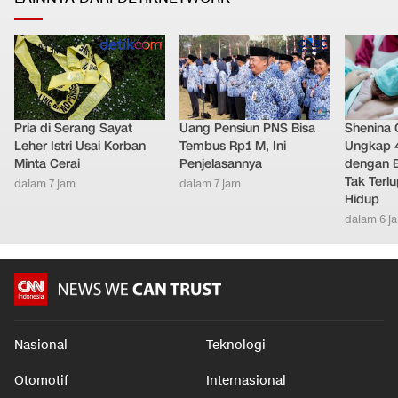
Pria di Serang Sayat
Uang Pensiun PNS Bisa
Shenina
Leher Istri Usai Korban
Tembus Rp1 M, Ini
Ungkap 
Minta Cerai
Penjelasannya
dengan 
Tak Terl
dalam 7 jam
dalam 7 jam
Hidup
dalam 6 j
Nasional
Teknologi
Otomotif
Internasional