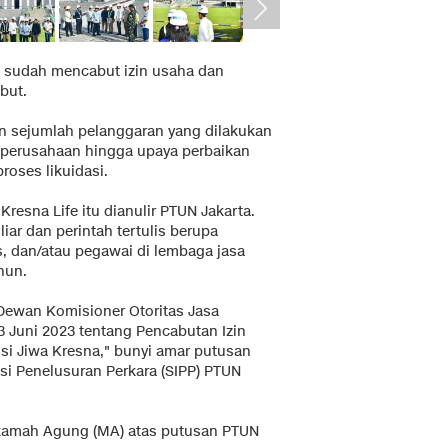
JK sudah mencabut izin usaha dan
but.
an sejumlah pelanggaran yang dilakukan
ari perusahaan hingga upaya perbaikan
oses likuidasi.
Kresna Life itu dianulir PTUN Jakarta.
iar dan perintah tertulis berupa
 dan/atau pegawai di lembaga jasa
hun.
Dewan Komisioner Otoritas Jasa
 Juni 2023 tentang Pencabutan Izin
si Jiwa Kresna," bunyi amar putusan
asi Penelusuran Perkara (SIPP) PTUN
hkamah Agung (MA) atas putusan PTUN