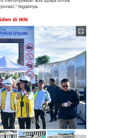
itu menunjukkan ada upaya untuk
porasi," tegasnya.
iden di IKN