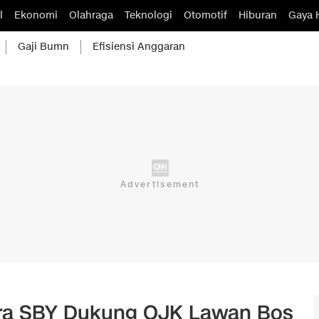
l
Ekonomi
Olahraga
Teknologi
Otomotif
Hiburan
Gaya 
Gaji Bumn
Efisiensi Anggaran
a SBY Dukung OJK Lawan Bos