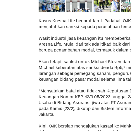
Kasus Kresna Life berlarut-larut. Padahal, O
menjatuhkan sanksi kepada perusahaan terse
Wasit industri jasa keuangan itu membeberk
Kresna Life. Mulai dari tak ada itikad baik d
berupa penambahan modal, termasuk dalam pr
Akan tetapi, sanksi untuk Michael Steven dan 
Michael keberatan atas sanksi denda Rp5,7 mil
larangan sebagai pemegang saham, pengurus,
keuangan bidang pasar modal selama lima ta
"Menyatakan batal atau tidak sah Keputusan 
Keuangan Nomor KEP-42/3.05/2023 tanggal 23
Usaha di Bidang Asuransi jiwa atas PT Asuran
pada Kamis (22/2), dikutip dari Sistem Inform
Jakarta.
Kini, OJK bersiap mengajukan kasasi ke Ma