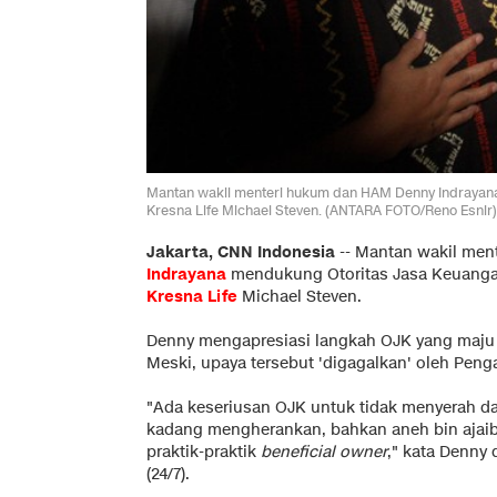
Mantan wakil menteri hukum dan HAM Denny Indrayana
Kresna Life Michael Steven. (ANTARA FOTO/Reno Esnir)
Jakarta, CNN Indonesia
--
Mantan wakil men
Indrayana
mendukung Otoritas Jasa Keuanga
Kresna Life
Michael Steven.
Denny mengapresiasi langkah OJK yang maju t
Meski, upaya tersebut 'digagalkan' oleh Peng
"Ada keseriusan OJK untuk tidak menyerah da
kadang mengherankan, bahkan aneh bin ajaib
praktik-praktik
beneficial owner
," kata Denny 
(24/7).