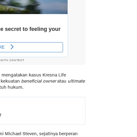
 WITH CONTENT
u mengatakan kasus Kresna Life
a kekuatan
beneficial owner
atau
ultimate
ntuh hukum.
f
i Michael Steven, sejatinya berperan