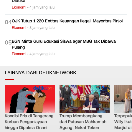
Dibuka
Ekonomi
•
4 jam yang lalu
OJK Tutup 1.220 Entitas Keuangan Ilegal, Mayoritas Pinjol
0
4
Ekonomi
•
3 jam yang lalu
BGN Minta Guru Edukasi Siswa agar MBG Tak Dibawa
0
5
Pulang
Ekonomi
•
4 jam yang lalu
LAINNYA DARI DETIKNETWORK
Kondisi Pria di Tangerang
Trump Membangkang
Terpopule
Korban Penganiayaan
dari Putusan Mahkamah
Willy Ik
hingga Dipaksa Onani
Agung, Nekat Teken
Masjid d