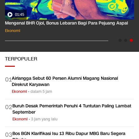
01:35
Pahami Dampak Kenaikan Suku Bunga Acuan ke Cicilan KPR
Ekonomi
TERPOPULER
Airlangga Sebut 60 Persen Alumni Magang Nasional
0
1
Direkrut Karyawan
Ekonomi
•
dalam 5 jam
Buruh Desak Pemerintah Penuhi 4 Tuntutan Paling Lambat
0
2
September
Ekonomi
•
3 jam yang lalu
Bos BGN Klarifikasi Isu 13 Ribu Dapur MBG Baru Segera
0
3