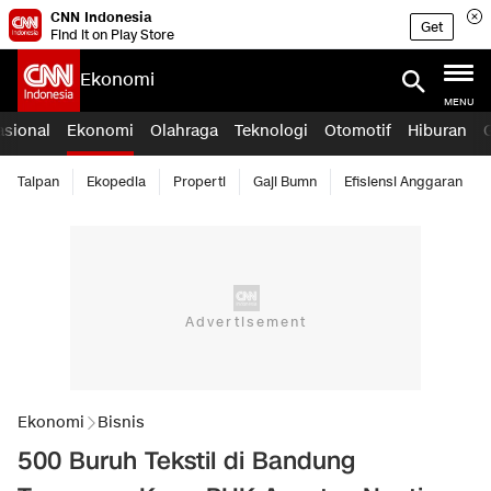
CNN Indonesia
Get
Find it on Play Store
Ekonomi
MENU
asional
Ekonomi
Olahraga
Teknologi
Otomotif
Hiburan
Taipan
Ekopedia
Properti
Gaji Bumn
Efisiensi Anggaran
Ekonomi
Bisnis
500 Buruh Tekstil di Bandung