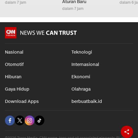
Aturan Baru
dalam 7 jam
dalam 6 j
dalam 7 jam
Nasional
Teknologi
Otomotif
Internasional
Hiburan
Ekonomi
Gaya Hidup
Olahraga
Download Apps
berbuatbaik.id
©2026 Trans Media, CNN name, logo and all associated elements (R) and ©