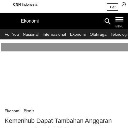
CNN Indonesia
Get
Ekonomi
MASUK
DAFTAR
MENU
For You
Nasional
Internasional
Ekonomi
Olahraga
Teknologi
Features
Home
Nasional
Politik
Internasional
Hukum & Kriminal
Asean
Ekonomi
Ekonomi
Bisnis
Kemenhub Dapat Tambahan Anggaran
Peristiwa
Asia Pasifik
Keuangan
Olahraga