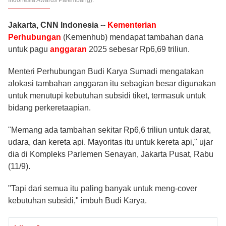
Indonesia Awards Palembang).
Foto
Jakarta, CNN Indonesia
--
Kementerian
Video
Perhubungan
(Kemenhub) mendapat tambahan dana
untuk pagu
anggaran
2025 sebesar Rp6,69 triliun.
TV
Menteri Perhubungan Budi Karya Sumadi mengatakan
alokasi tambahan anggaran itu sebagian besar digunakan
Indeks
untuk menutupi kebutuhan subsidi tiket, termasuk untuk
bidang perkeretaapian.
Download Apps
"Memang ada tambahan sekitar Rp6,6 triliun untuk darat,
udara, dan kereta api. Mayoritas itu untuk kereta api," ujar
Ikuti Kami
dia di Kompleks Parlemen Senayan, Jakarta Pusat, Rabu
(11/9).
"Tapi dari semua itu paling banyak untuk meng-cover
kebutuhan subsidi," imbuh Budi Karya.