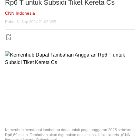
Rp6 T untuk Subsidi Tiket Kereta Cs
Pemilu
Timur Tengah
Energi
Sepakbola
Teknologi
CNN Indonesia
Rabu, 11 Sep 2024 21:03 WIB
Info Politik
Eropa Amerika
Bisnis
Moto GP
Gadget
Otomotif
Makro
F1
AI
Tren
Hiburan
Corporate Action
Raket
Telekomunikasi
Mobil
Film
Gaya Hidup
Sains
Motor
Musik
Health
Fokus
Climate
E-Vehicle
Seleb
Food
Kolom
Commercial
Seni Budaya
Travel
Terpopuler
Info Otomotif
Music At Newsroom
Trends
Infografis
Kemenhub mendapat tambahan dana untuk pagu anggaran 2025 sebesar
Rp6,69 triliun. Tambahan akan digunakan untuk subsidi tiket kereta. (CNN