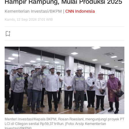
Hampir Rampung, Mulai Produksi 2025
Kementerian Investasi/BKPM |
CNN Indonesia
Kamis, 12 Sep 2024 17:01 WIB
Menteri Investasi/Kepala BKPM, Rosan Roeslani, mengunjungi proyek PT
LCI di Cilegon senilai Rp59,37 triliun. (Foto: Arsip Kementerian
Investasi/BKPM)