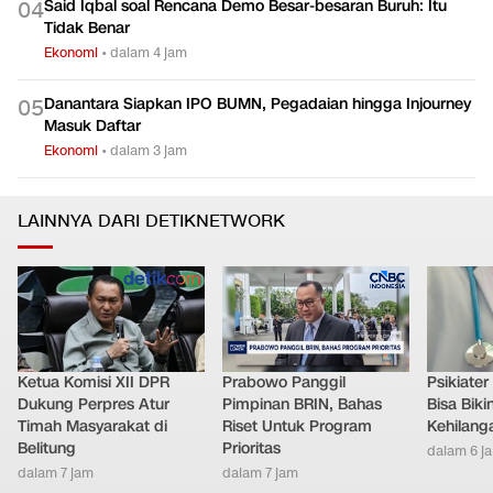
Said Iqbal soal Rencana Demo Besar-besaran Buruh: Itu
0
4
Tidak Benar
Ekonomi
•
dalam 4 jam
Danantara Siapkan IPO BUMN, Pegadaian hingga Injourney
0
5
Masuk Daftar
Ekonomi
•
dalam 3 jam
LAINNYA DARI DETIKNETWORK
Ketua Komisi XII DPR
Prabowo Panggil
Psikiate
Dukung Perpres Atur
Pimpinan BRIN, Bahas
Bisa Bik
Timah Masyarakat di
Riset Untuk Program
Kehilang
Belitung
Prioritas
dalam 6 j
dalam 7 jam
dalam 7 jam