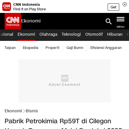
CNN Indonesia
Get
Find it on Play Store
Ekonomi
MENU
asional
Ekonomi
Olahraga
Teknologi
Otomotif
Hiburan
Taipan
Ekopedia
Properti
Gaji Bumn
Efisiensi Anggaran
Ekonomi
Bisnis
Pabrik Petrokimia Rp59T di Cilegon