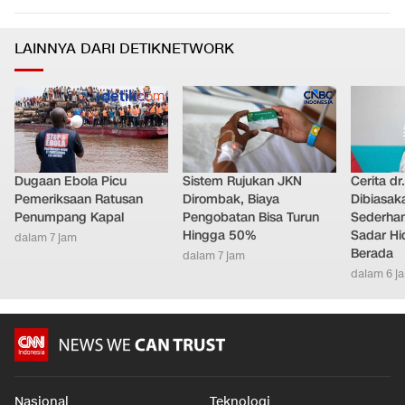
LAINNYA DARI DETIKNETWORK
Dugaan Ebola Picu
Sistem Rujukan JKN
Cerita dr
Pemeriksaan Ratusan
Dirombak, Biaya
Dibiasak
Penumpang Kapal
Pengobatan Bisa Turun
Sederhana
Hingga 50%
Sadar Hi
dalam 7 jam
Berada
dalam 7 jam
dalam 6 j
Nasional
Teknologi