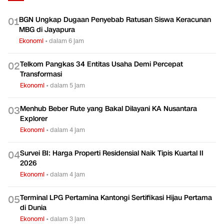
BGN Ungkap Dugaan Penyebab Ratusan Siswa Keracunan
0
1
MBG di Jayapura
Ekonomi
•
dalam 6 jam
Telkom Pangkas 34 Entitas Usaha Demi Percepat
0
2
Transformasi
Ekonomi
•
dalam 5 jam
Menhub Beber Rute yang Bakal Dilayani KA Nusantara
0
3
Explorer
Ekonomi
•
dalam 4 jam
Survei BI: Harga Properti Residensial Naik Tipis Kuartal II
0
4
2026
Ekonomi
•
dalam 4 jam
Terminal LPG Pertamina Kantongi Sertifikasi Hijau Pertama
0
5
di Dunia
Ekonomi
•
dalam 3 jam