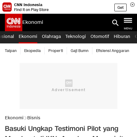
CNN Indonesia
Get
Find it on Play Store
Ekonomi
MENU
asional
Ekonomi
Olahraga
Teknologi
Otomotif
Hiburan
Taipan
Ekopedia
Properti
Gaji Bumn
Efisiensi Anggaran
Ekonomi
Bisnis
Basuki Ungkap Testimoni Pilot yang