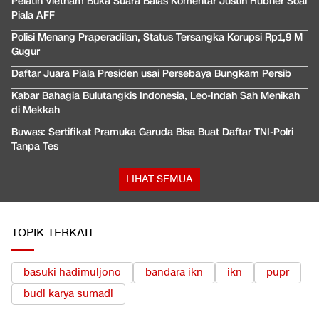
Pelatih Vietnam Buka Suara Balas Komentar Justin Hubner Soal
Piala AFF
Polisi Menang Praperadilan, Status Tersangka Korupsi Rp1,9 M
Gugur
Daftar Juara Piala Presiden usai Persebaya Bungkam Persib
Kabar Bahagia Bulutangkis Indonesia, Leo-Indah Sah Menikah
di Mekkah
Buwas: Sertifikat Pramuka Garuda Bisa Buat Daftar TNI-Polri
Tanpa Tes
LIHAT SEMUA
TOPIK TERKAIT
basuki hadimuljono
bandara ikn
ikn
pupr
budi karya sumadi