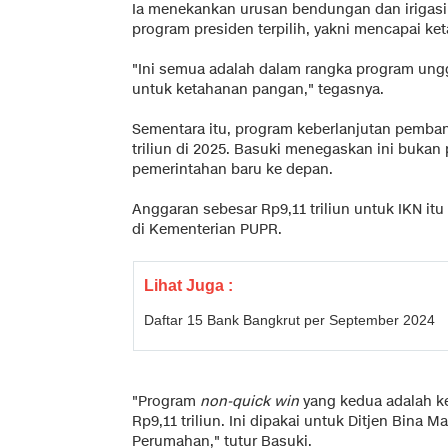
Ia menekankan urusan bendungan dan irigas
program presiden terpilih, yakni mencapai ke
"Ini semua adalah dalam rangka program ungg
untuk ketahanan pangan," tegasnya.
Sementara itu, program keberlanjutan pemba
triliun di 2025. Basuki menegaskan ini buka
pemerintahan baru ke depan.
Anggaran sebesar Rp9,11 triliun untuk IKN itu 
di Kementerian PUPR.
Lihat Juga :
Daftar 15 Bank Bangkrut per September 2024
"Program
non-quick win
yang kedua adalah k
Rp9,11 triliun. Ini dipakai untuk Ditjen Bina Ma
Perumahan," tutur Basuki.