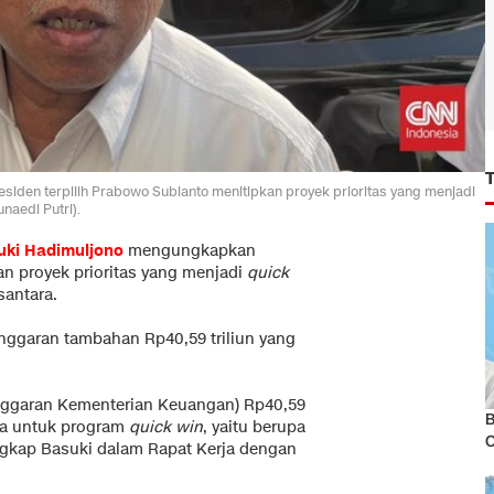
den terpilih Prabowo Subianto menitipkan proyek prioritas yang menjadi
naedi Putri).
uki Hadimuljono
mengungkapkan
n proyek prioritas yang menjadi
quick
santara.
 anggaran tambahan Rp40,59 triliun yang
n Anggaran Kementerian Keuangan) Rp40,59
B
ya untuk program
quick win
, yaitu berupa
 ungkap Basuki dalam Rapat Kerja dengan