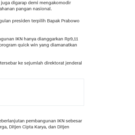
i juga digarap demi mengakomodir
tahanan pangan nasional.
ulan presiden terpilih Bapak Prabowo
ngunan IKN hanya dianggarkan Rp9,11
n program quick win yang diamanatkan
tersebar ke sejumlah direktorat jenderal
eberlanjutan pembangunan IKN sebesar
rga, Ditjen Cipta Karya, dan Ditjen