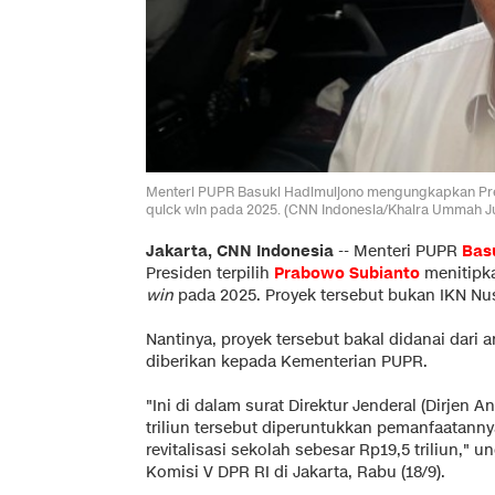
Menteri PUPR Basuki Hadimuljono mengungkapkan Presi
quick win pada 2025. (CNN Indonesia/Khaira Ummah Ju
Jakarta, CNN Indonesia
--
Menteri PUPR
Bas
Presiden terpilih
Prabowo Subianto
menitipka
win
pada 2025. Proyek tersebut bukan IKN Nu
Nantinya, proyek tersebut bakal didanai dari
diberikan kepada Kementerian PUPR.
"Ini di dalam surat Direktur Jenderal (Dirje
triliun tersebut diperuntukkan pemanfaatann
revitalisasi sekolah sebesar Rp19,5 triliun,"
Komisi V DPR RI di Jakarta, Rabu (18/9).