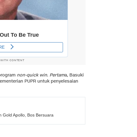
 WITH CONTENT
 program
non-quick win
.
Pertam
a, Basuki
 Kementerian PUPR untuk penyelesaian
 Gold Apollo, Bos Bersuara