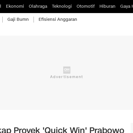
l
Ekonomi
Olahraga
Teknologi
Otomotif
Hiburan
Gaya 
Gaji Bumn
Efisiensi Anggaran
kap Proyek 'Quick Win' Prabowo