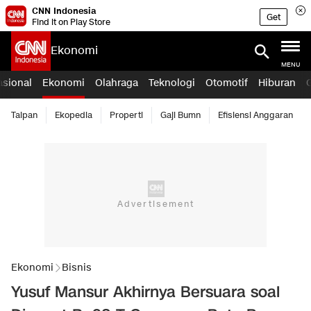
CNN Indonesia
Get
Find it on Play Store
Ekonomi
MENU
asional
Ekonomi
Olahraga
Teknologi
Otomotif
Hiburan
Taipan
Ekopedia
Properti
Gaji Bumn
Efisiensi Anggaran
Ekonomi
Bisnis
Yusuf Mansur Akhirnya Bersuara soal