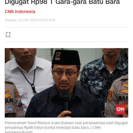
Digugat Rp98 T Gara-gara Batu Bara
CNN Indonesia
Selasa, 01 Okt 2024 19:28 WIB
Penceramah Yusuf Mansur buka-bukaan soal perasaannya saat digugat
jemaahnya Rp98 triliun buntut investasi batu bara. ( CNN
Indonesia/Farid).