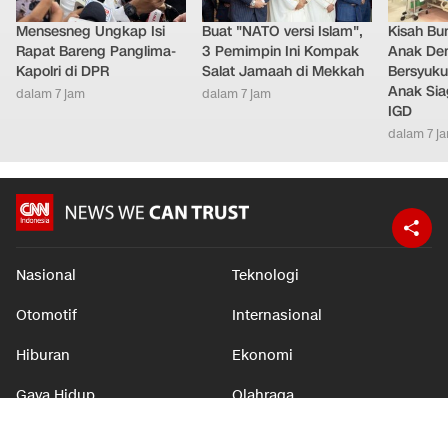
Mensesneg Ungkap Isi
Buat "NATO versi Islam",
Kisah Bu
Rapat Bareng Panglima-
3 Pemimpin Ini Kompak
Anak Dem
Kapolri di DPR
Salat Jamaah di Mekkah
Bersyuku
Anak Sia
dalam 7 jam
dalam 7 jam
IGD
dalam 7 j
Nasional
Teknologi
Otomotif
Internasional
Hiburan
Ekonomi
Gaya Hidup
Olahraga
Download Apps
berbuatbaik.id