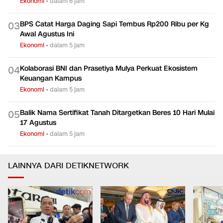
Ekonomi
•
dalam 6 jam
BPS Catat Harga Daging Sapi Tembus Rp200 Ribu per Kg
0
3
Awal Agustus Ini
Ekonomi
•
dalam 5 jam
Kolaborasi BNI dan Prasetiya Mulya Perkuat Ekosistem
0
4
Keuangan Kampus
Ekonomi
•
dalam 5 jam
Balik Nama Sertifikat Tanah Ditargetkan Beres 10 Hari Mulai
0
5
17 Agustus
Ekonomi
•
dalam 5 jam
LAINNYA DARI DETIKNETWORK