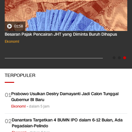
01:50
Apa Arti Peringkat Kredit Indonesia yang Dirilis S&P Global
Dkk?
Ekonomi
TERPOPULER
Prabowo Usulkan Destry Damayanti Jadi Calon Tunggal
0
1
Gubernur BI Baru
Ekonomi
•
dalam 5 jam
Danantara Targetkan 4 BUMN IPO dalam 6-12 Bulan, Ada
0
2
Pegadaian-Pelindo