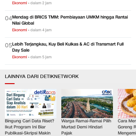
Ekonomi
•
dalam 2 jam
Mendag di BRICS TMM: Pembiayaan UMKM hingga Rantai
0
4
Nilai Global
Ekonomi
•
dalam 4 jam
Lebih Terjangkau, Kuy Beli Kulkas & AC di Transmart Full
0
5
Day Sale
Ekonomi
•
dalam 5 jam
LAINNYA DARI DETIKNETWORK
Bingung Cari Data Riset?
Warga Ramai-Ramai Pilih
Cara Me
Ikut Program Ini Biar
Murtad Demi Hindari
Goreng 
Publikasi-Skripsi Makin
Pajak
Mengemb