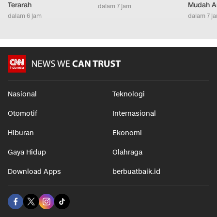
Terarah
Mudah An
dalam 7 jam
dalam 6 jam
dalam 7 j
Nasional
Teknologi
Otomotif
Internasional
Hiburan
Ekonomi
Gaya Hidup
Olahraga
Download Apps
berbuatbaik.id