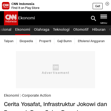
CNN Indonesia
Get
Find it on Play Store
Ekonomi
MENU
asional
Ekonomi
Olahraga
Teknologi
Otomotif
Hiburan
Taipan
Ekopedia
Properti
Gaji Bumn
Efisiensi Anggaran
Ekonomi
Corporate Action
Cerita Yosafat, Infrastruktur Jokowi dan