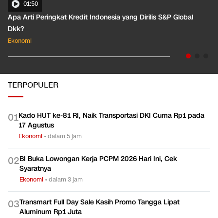
01:35
 yang Dirilis S&P Global
Pahami Dampak Kenaikan Suku Bunga
Ekonomi
TERPOPULER
Kado HUT ke-81 RI, Naik Transportasi DKI Cuma Rp1 pada
0
1
17 Agustus
Ekonomi
•
dalam 5 jam
BI Buka Lowongan Kerja PCPM 2026 Hari Ini, Cek
0
2
Syaratnya
Ekonomi
•
dalam 3 jam
Transmart Full Day Sale Kasih Promo Tangga Lipat
0
3
Aluminum Rp1 Juta