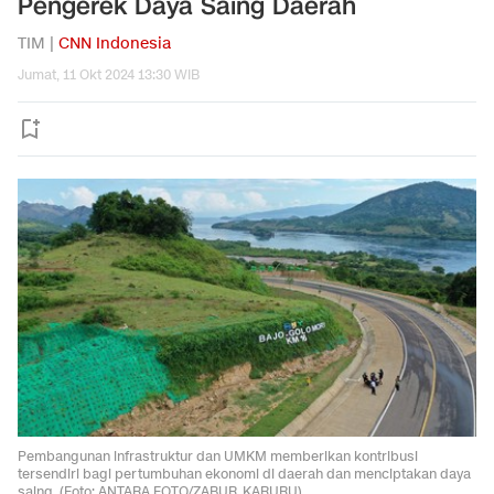
Pengerek Daya Saing Daerah
TIM |
CNN Indonesia
Jumat, 11 Okt 2024 13:30 WIB
Pembangunan infrastruktur dan UMKM memberikan kontribusi
tersendiri bagi pertumbuhan ekonomi di daerah dan menciptakan daya
saing. (Foto: ANTARA FOTO/ZABUR_KARURU)