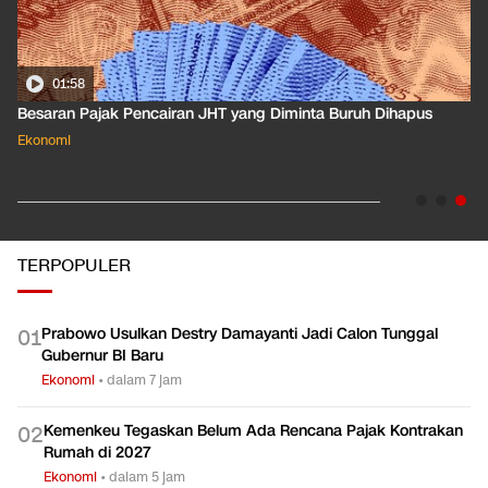
01:58
Besaran Pajak Pencairan JHT yang Diminta Buruh Dihapus
Ekonomi
TERPOPULER
Prabowo Usulkan Destry Damayanti Jadi Calon Tunggal
0
1
Gubernur BI Baru
Ekonomi
•
dalam 7 jam
Kemenkeu Tegaskan Belum Ada Rencana Pajak Kontrakan
0
2
Rumah di 2027
Ekonomi
•
dalam 5 jam