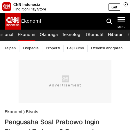
CNN Indonesia
Get
Find it on Play Store
Ekonomi
MENU
asional
Ekonomi
Olahraga
Teknologi
Otomotif
Hiburan
Taipan
Ekopedia
Properti
Gaji Bumn
Efisiensi Anggaran
Ekonomi
Bisnis
Pengusaha Soal Prabowo Ingin