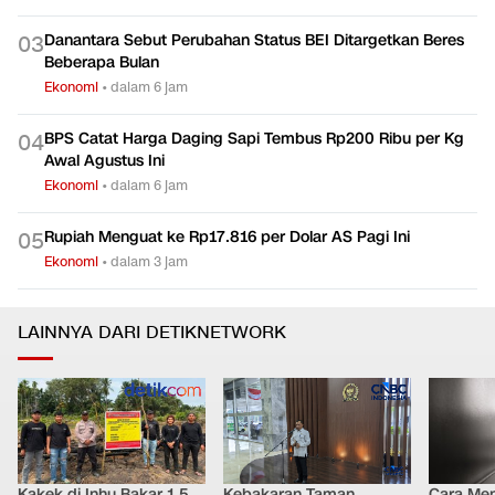
Danantara Sebut Perubahan Status BEI Ditargetkan Beres
0
3
Beberapa Bulan
Ekonomi
•
dalam 6 jam
BPS Catat Harga Daging Sapi Tembus Rp200 Ribu per Kg
0
4
Awal Agustus Ini
Ekonomi
•
dalam 6 jam
Rupiah Menguat ke Rp17.816 per Dolar AS Pagi Ini
0
5
Ekonomi
•
dalam 3 jam
LAINNYA DARI DETIKNETWORK
Kakek di Inhu Bakar 1,5
Kebakaran Taman
Cara Men