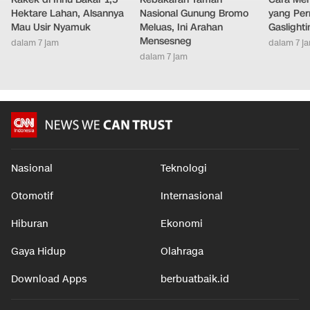
Hektare Lahan, Alsannya
Nasional Gunung Bromo
yang Per
Mau Usir Nyamuk
Meluas, Ini Arahan
Gaslighti
Mensesneg
dalam 7 jam
dalam 7 j
dalam 7 jam
Nasional
Teknologi
Otomotif
Internasional
Hiburan
Ekonomi
Gaya Hidup
Olahraga
Download Apps
berbuatbaik.id