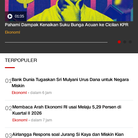
01:35
Pahami Dampak Kenaikan Suku Bunga Acuan ke Cicilan KPR
Ekonomi
TERPOPULER
Bank Dunia Tugaskan Sri Mulyani Urus Dana untuk Negara
0
1
Miskin
Ekonomi
•
dalam 6 jam
Membaca Arah Ekonomi RI usai Melaju 5,29 Persen di
0
2
Kuartal II 2026
Ekonomi
•
dalam 7 jam
Airlangga Respons soal Jurang Si Kaya dan Miskin Kian
0
3