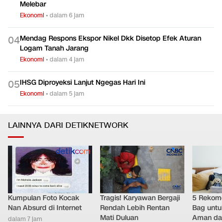
Melebar
Ekonomi
•
dalam 6 jam
Mendag Respons Ekspor Nikel Dkk Disetop Efek Aturan
0
4
Logam Tanah Jarang
Ekonomi
•
dalam 4 jam
IHSG Diproyeksi Lanjut Ngegas Hari Ini
0
5
Ekonomi
•
dalam 5 jam
LAINNYA DARI DETIKNETWORK
Kumpulan Foto Kocak
Tragis! Karyawan Bergaji
5 Rekome
Nan Absurd di Internet
Rendah Lebih Rentan
Bag untu
Mati Duluan
Aman da
dalam 7 jam