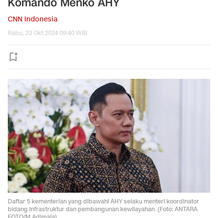
Komando Menko AHY
CNN Indonesia
Rabu, 23 Okt 2024 09:40 WIB
Daftar 5 kementerian yang dibawahi AHY selaku menteri koordinator
bidang infrastruktur dan pembangunan kewilayahan. (Foto: ANTARA
FOTO/M Adimaja)