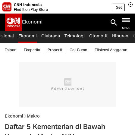
CNN Indonesia
Get
Find it on Play Store
Ekonomi
MENU
asional
Ekonomi
Olahraga
Teknologi
Otomotif
Hiburan
Taipan
Ekopedia
Properti
Gaji Bumn
Efisiensi Anggaran
Ekonomi
Makro
Daftar 5 Kementerian di Bawah