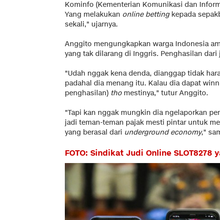
Kominfo (Kementerian Komunikasi dan Informa
Yang melakukan
online betting
kepada sepakbo
sekali," ujarnya.
Anggito mengungkapkan warga Indonesia amat
yang tak dilarang di Inggris. Penghasilan dari 
"Udah nggak kena denda, dianggap tidak haram 
padahal dia menang itu. Kalau dia dapat winn
penghasilan)
tho
mestinya," tutur Anggito.
"Tapi kan nggak mungkin dia ngelaporkan pen
jadi teman-teman pajak mesti pintar untuk m
yang berasal dari
underground economy
," s
FOTO: Sindikat Judi Online SLOT8278 