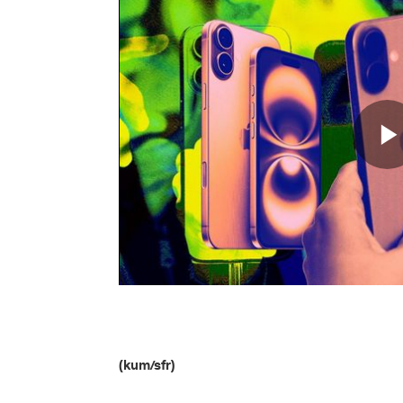
(kum/sfr)