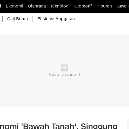
l
Ekonomi
Olahraga
Teknologi
Otomotif
Hiburan
Gaya 
Gaji Bumn
Efisiensi Anggaran
onomi 'Bawah Tanah', Singgung