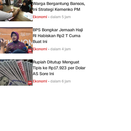
Warga Bergantung Bansos,
Ini Strategi Kemenko PM
Ekonomi
•
dalam 5 jam
BPS Bongkar Jemaah Haji
RI Habiskan Rp2 T Cuma
Buat Ini
Ekonomi
•
dalam 4 jam
Rupiah Ditutup Menguat
Tipis ke Rp17.923 per Dolar
AS Sore Ini
Ekonomi
•
dalam 6 jam