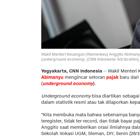
Wakil Menteri Keuangan (Wamenkeu) Anggito Abimanyu 
(underground economy). (CNN Indonesia/ Adi Ibrahim).
Yogyakarta, CNN Indonesia
--
Wakil Menteri
Abimanyu
mengincar setoran
pajak
baru dari
(
underground economy
).
Underground economy
bisa diartikan sebagai
dalam statistik resmi atau tak dilaporkan kep
"Kita membuka mata bahwa sebenarnya bany
teregister, tidak ter-record, dan tidak bayar paj
Anggito saat memberikan orasi ilmiahnya dala
Sekolah Vokasi UGM, Sleman, DIY, Senin (28/1