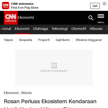
CNN Indonesia
Get
Find it on Play Store
Ekonomi
MENU
asional
Ekonomi
Olahraga
Teknologi
Otomotif
Hiburan
Taipan
Ekopedia
Properti
Gaji Bumn
Efisiensi Anggaran
Ekonomi
Bisnis
Rosan Perluas Ekosistem Kendaraan