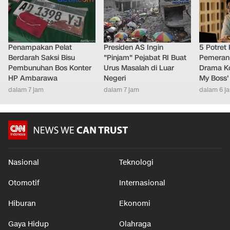
Penampakan Pelat
Presiden AS Ingin
5 Potret
Berdarah Saksi Bisu
"Pinjam" Pejabat RI Buat
Pemeran
Pembunuhan Bos Konter
Urus Masalah di Luar
Drama Ko
HP Ambarawa
Negeri
My Boss'
dalam 7 jam
dalam 7 jam
dalam 6 j
Nasional
Teknologi
Otomotif
Internasional
Hiburan
Ekonomi
Gaya Hidup
Olahraga