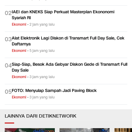
IAEI dan KNEKS Siap Perkuat Masterplan Ekononomi
0
2
Syariah RI
Ekonomi
•
2 jam yang lalu
Alat Elektronik Lagi Diskon di Transmart Full Day Sale, Cek
0
3
Daftarnya
Ekonomi
•
5 jam yang lalu
Siap-Siap, Besok Ada Gebyar Diskon Gede di Transmart Full
0
4
Day Sale
Ekonomi
•
3 jam yang lalu
FOTO: Menyulap Sampah Jadi Paving Block
0
5
Ekonomi
•
3 jam yang lalu
LAINNYA DARI DETIKNETWORK