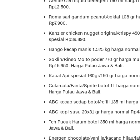
Gentle Gen liquid detergent 750 ml harga 
Rp12.500.
Roma sari gandum peanut/coklat 108 gr ha
Rp7.900.
Kanzler chicken nugget original/crispy 45
spesial Rp39.890.
Bango kecap manis 1.525 kg harga normal
Soklin/Rinso Molto poder 770 gr harga mul
Rp15.950. Harga Pulau Jawa & Bali.
Kapal Api spesial 160gr/150 gr harga norm
Cola-cola/Fanta/Sprite botol 1L harga nor
Harga Pulau Jawa & Bali.
ABC kecap sedap botol/refill 135 ml harga
ABC kopi susu 20x31 gr harga normal Rp43
Teh Pucuk Harum botol 350 ml harga norma
Jawa & Bali.
Energen chocolate/vanilla/kacang hijau/ja