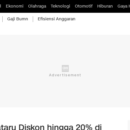
l
Ekonomi
Olahraga
Teknologi
Otomotif
Hiburan
Gaya 
Gaji Bumn
Efisiensi Anggaran
taru Diskon hingga 20% di