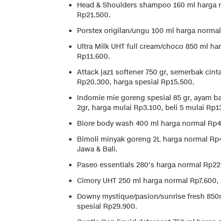
Head & Shoulders shampoo 160 ml harga n
Rp21.500.
Porstex origilan/ungu 100 ml harga normal
Ultra Milk UHT full cream/choco 850 ml ha
Rp11.600.
Attack jaz1 softener 750 gr, semerbak cin
Rp20.300, harga spesial Rp15.500.
Indomie mie goreng spesial 85 gr, ayam ba
2gr, harga mulai Rp3.100, beli 5 mulai Rp1
Biore body wash 400 ml harga normal Rp41
Bimoli minyak goreng 2L harga normal Rp4
Jawa & Bali.
Paseo essentials 280's harga normal Rp22
Cimory UHT 250 ml harga normal Rp7.600, 
Downy mystique/pasion/sunrise fresh 850
spesial Rp29.900.