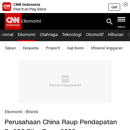
CNN Indonesia
Get
Find it on Play Store
Ekonomi
MENU
asional
Ekonomi
Olahraga
Teknologi
Otomotif
Hiburan
Taipan
Ekopedia
Properti
Gaji Bumn
Efisiensi Anggaran
Ekonomi
Bisnis
Perusahaan China Raup Pendapatan