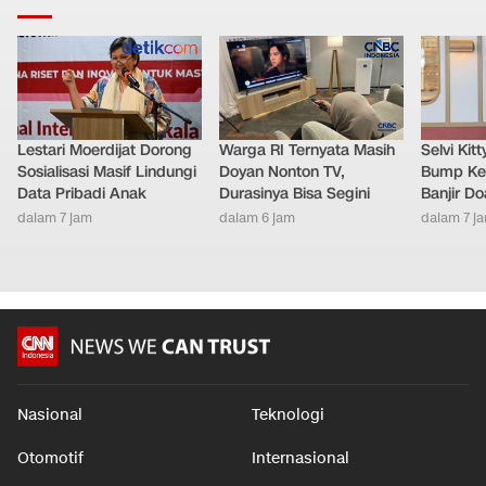
Lestari Moerdijat Dorong
Warga RI Ternyata Masih
Selvi Ki
Sosialisasi Masif Lindungi
Doyan Nonton TV,
Bump Ke
Data Pribadi Anak
Durasinya Bisa Segini
Banjir D
dalam 7 jam
dalam 6 jam
dalam 7 j
Nasional
Teknologi
Otomotif
Internasional