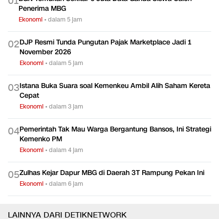
0
1
Penerima MBG
Ekonomi
•
dalam 5 jam
DJP Resmi Tunda Pungutan Pajak Marketplace Jadi 1
0
2
November 2026
Ekonomi
•
dalam 5 jam
Istana Buka Suara soal Kemenkeu Ambil Alih Saham Kereta
0
3
Cepat
Ekonomi
•
dalam 3 jam
Pemerintah Tak Mau Warga Bergantung Bansos, Ini Strategi
0
4
Kemenko PM
Ekonomi
•
dalam 4 jam
Zulhas Kejar Dapur MBG di Daerah 3T Rampung Pekan Ini
0
5
Ekonomi
•
dalam 6 jam
LAINNYA DARI DETIKNETWORK