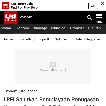
CNN Indonesia
Get
Find it on Play Store
Ekonomi
MENU
asional
Ekonomi
Olahraga
Teknologi
Otomotif
Hiburan
Taipan
Ekopedia
Properti
Gaji Bumn
Efisiensi Anggaran
Ekonomi
Keuangan
LPEI Salurkan Pembiayaan Penugasan