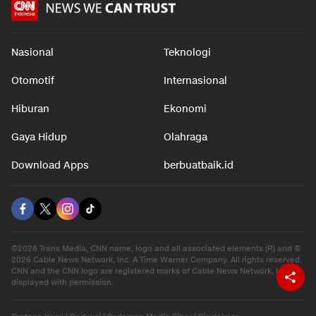
Nasional
Teknologi
Otomotif
Internasional
Hiburan
Ekonomi
Gaya Hidup
Olahraga
Download Apps
berbuatbaik.id
©2026 Trans Media, CNN name, logo and all associated elements (R) and ©
2026 Cable News Network, Inc. A Time Warner Company. All rights reserved.
CNN and the CNN logo are registered marks of Cable News Network, Inc.,
displayed with permission.