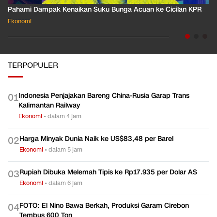
Pahami Dampak Kenaikan Suku Bunga Acuan ke Cicilan KPR
Ekonomi
TERPOPULER
Indonesia Penjajakan Bareng China-Rusia Garap Trans
0
1
Kalimantan Railway
Ekonomi
•
dalam 4 jam
Harga Minyak Dunia Naik ke US$83,48 per Barel
0
2
Ekonomi
•
dalam 5 jam
Rupiah Dibuka Melemah Tipis ke Rp17.935 per Dolar AS
0
3
Ekonomi
•
dalam 6 jam
FOTO: El Nino Bawa Berkah, Produksi Garam Cirebon
0
4
Tembus 600 Ton