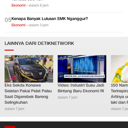
Ekonomi
•
dalam 6 jam
Kenapa Banyak Lulusan SMK Nganggur?
0
5
Ekonomi
•
dalam 3 jam
LAINNYA DARI DETIKNETWORK
Eks Sekda Konawe
Video: Industri Susu Jadi
150 Nam
Selatan Pakai Pelat Palsu
Bintang Baru Ekonomi RI
Terinspir
Saat Digerebek Bareng
Artinya 
dalam 7 jam
Selingkuhan
laki dan
dalam 7 jam
dalam 7 j