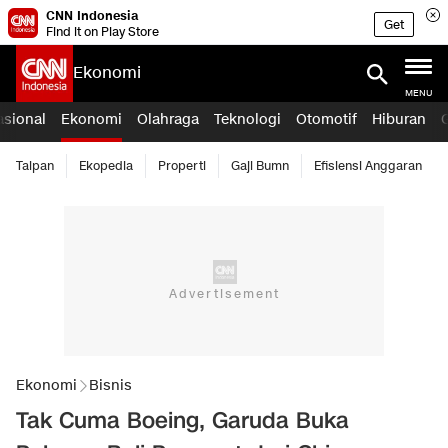
CNN Indonesia
Get
Find it on Play Store
Ekonomi
MENU
asional
Ekonomi
Olahraga
Teknologi
Otomotif
Hiburan
Taipan
Ekopedia
Properti
Gaji Bumn
Efisiensi Anggaran
Ekonomi
Bisnis
Tak Cuma Boeing, Garuda Buka