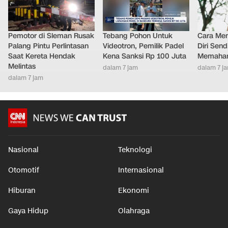
Pemotor di Sleman Rusak
Tebang Pohon Untuk
Cara Men
Palang Pintu Perlintasan
Videotron, Pemilik Padel
Diri Send
Saat Kereta Hendak
Kena Sanksi Rp 100 Juta
Memaham
Melintas
dalam 7 jam
dalam 7 j
dalam 7 jam
Nasional
Teknologi
Otomotif
Internasional
Hiburan
Ekonomi
Gaya Hidup
Olahraga