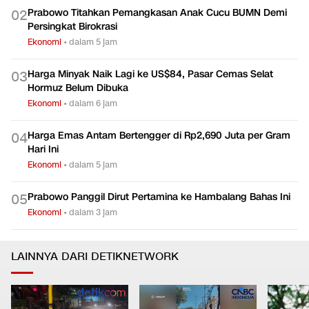
Prabowo Titahkan Pemangkasan Anak Cucu BUMN Demi
0
2
Persingkat Birokrasi
Ekonomi
•
dalam 5 jam
Harga Minyak Naik Lagi ke US$84, Pasar Cemas Selat
0
3
Hormuz Belum Dibuka
Ekonomi
•
dalam 6 jam
Harga Emas Antam Bertengger di Rp2,690 Juta per Gram
0
4
Hari Ini
Ekonomi
•
dalam 5 jam
Prabowo Panggil Dirut Pertamina ke Hambalang Bahas Ini
0
5
Ekonomi
•
dalam 3 jam
LAINNYA DARI DETIKNETWORK