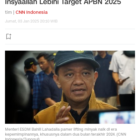
Insyaallah Lebihi Target APBN 2025
tim |
CNN Indonesia
Jumat, 03 Jan 2025 20:10 WIB
Menteri ESDM Bahlil Lahadalia pamer lifting minyak naik di era
kepemimpinannya, khususnya dalam dua bulan terakhir 2024. (CNN
Indonesia/Tunggul).