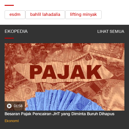
esdm
bahlil lahadalia
lifting minyak
EKOPEDIA
LIHAT SEMUA
01:50
Apa Arti Peringkat Kredit Indonesia yang Dirilis S&P Global
Dkk?
Ekonomi