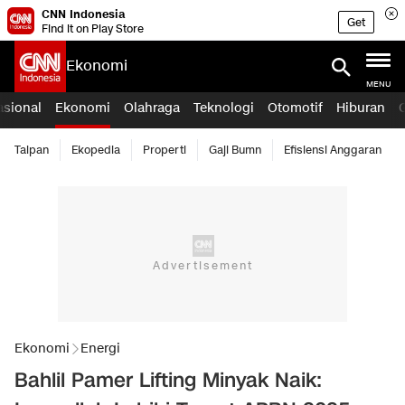
CNN Indonesia
Get
Find it on Play Store
Ekonomi
MENU
asional
Ekonomi
Olahraga
Teknologi
Otomotif
Hiburan
Taipan
Ekopedia
Properti
Gaji Bumn
Efisiensi Anggaran
Ekonomi
Energi
Bahlil Pamer Lifting Minyak Naik: