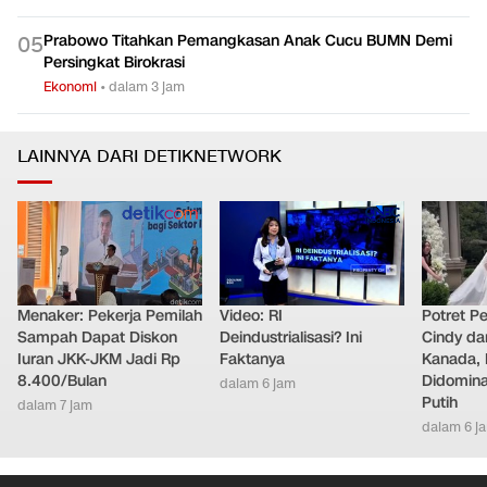
Prabowo Titahkan Pemangkasan Anak Cucu BUMN Demi
0
5
Persingkat Birokrasi
Ekonomi
•
dalam 3 jam
LAINNYA DARI DETIKNETWORK
Menaker: Pekerja Pemilah
Video: RI
Potret Pe
Sampah Dapat Diskon
Deindustrialisasi? Ini
Cindy da
Iuran JKK-JKM Jadi Rp
Faktanya
Kanada, 
8.400/Bulan
Didomina
dalam 6 jam
Putih
dalam 7 jam
dalam 6 j