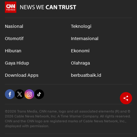
Nasional
Teknologi
Otomotif
Internasional
Hiburan
Ekonomi
Gaya Hidup
Olahraga
Download Apps
berbuatbaik.id
©2026 Trans Media, CNN name, logo and all associated elements (R) and ©
2026 Cable News Network, Inc. A Time Warner Company. All rights reserved.
CNN and the CNN logo are registered marks of Cable News Network, Inc.,
displayed with permission.