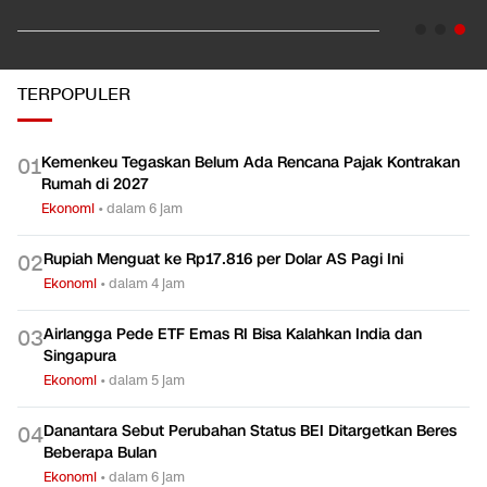
TERPOPULER
Kemenkeu Tegaskan Belum Ada Rencana Pajak Kontrakan
0
1
Rumah di 2027
Ekonomi
•
dalam 6 jam
Rupiah Menguat ke Rp17.816 per Dolar AS Pagi Ini
0
2
Ekonomi
•
dalam 4 jam
Airlangga Pede ETF Emas RI Bisa Kalahkan India dan
0
3
Singapura
Ekonomi
•
dalam 5 jam
Danantara Sebut Perubahan Status BEI Ditargetkan Beres
0
4
Beberapa Bulan
Ekonomi
•
dalam 6 jam