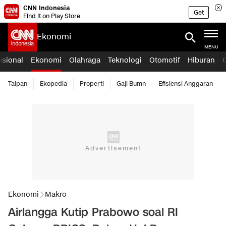
CNN Indonesia
Get
Find it on Play Store
Ekonomi
MENU
asional
Ekonomi
Olahraga
Teknologi
Otomotif
Hiburan
Taipan
Ekopedia
Properti
Gaji Bumn
Efisiensi Anggaran
Ekonomi
Makro
Airlangga Kutip Prabowo soal RI