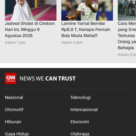
Jadwal Sholat di Cirebon
Lamine Yamal Bernilai
Cara Men
Hari Ini, Minggu 9
Rp8,9 T, Kenapa Pemain
yang Ene
Agustus 2026
Bola Muda Mahal?
Terkuras
Orang ya
dalam 7 jam
dalam 4 jam
Bahagia
dalam 4 j
Nasional
Teknologi
Otomotif
Internasional
Hiburan
Ekonomi
Gaya Hidup
Olahraga