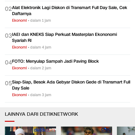
Alat Elektronik Lagi Diskon di Transmart Full Day Sale, Cek
0
2
Daftarnya
Ekonomi
•
dalam 1 jam
IAEI dan KNEKS Siap Perkuat Masterplan Ekononomi
0
3
Syariah RI
Ekonomi
•
dalam 4 jam
FOTO: Menyulap Sampah Jadi Paving Block
0
4
Ekonomi
•
dalam 2 jam
Siap-Siap, Besok Ada Gebyar Diskon Gede di Transmart Full
0
5
Day Sale
Ekonomi
•
dalam 3 jam
LAINNYA DARI DETIKNETWORK