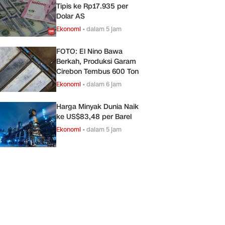
Tipis ke Rp17.935 per
Dolar AS
Ekonomi
•
dalam 5 jam
FOTO: El Nino Bawa
Berkah, Produksi Garam
Cirebon Tembus 600 Ton
Ekonomi
•
dalam 6 jam
Harga Minyak Dunia Naik
ke US$83,48 per Barel
Ekonomi
•
dalam 5 jam