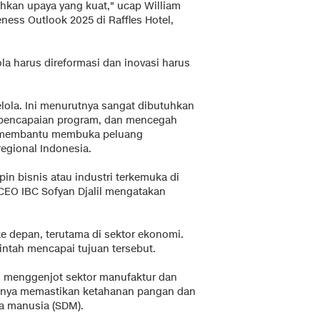
hkan upaya yang kuat," ucap William
ess Outlook 2025 di Raffles Hotel,
ola harus direformasi dan inovasi harus
lola. Ini menurutnya sangat dibutuhkan
pencapaian program, dan mencegah
sa membantu membuka peluang
egional Indonesia.
n bisnis atau industri terkemuka di
 CEO IBC Sofyan Djalil mengatakan
e depan, terutama di sektor ekonomi.
tah mencapai tujuan tersebut.
in menggenjot sektor manufaktur dan
ingnya memastikan ketahanan pangan dan
a manusia (SDM).