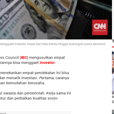
enggaet investor mulai dari tata kelola hingga dukungan pada ekonomi
ss Council (
IBC
) mengusulkan empat
arannya bisa menggaet
investor
.
r menekankan empat pendekatan ini bisa
an menarik investasi.
Pertama,
caranya
atkan kemudahan berusaha.
i swasta dan pemerintah. Kerja sama ini
I
tur dan perbaikan kualitas sosio-
G
MENT