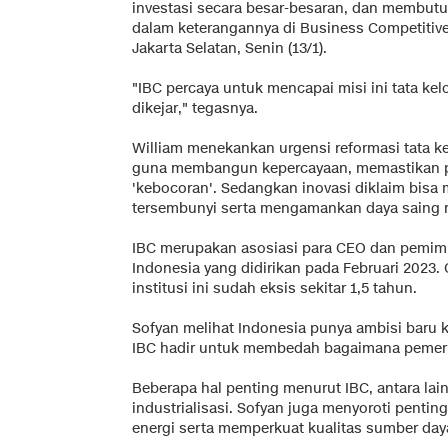
investasi secara besar-besaran, dan membutu
dalam keterangannya di Business Competitiven
Jakarta Selatan, Senin (13/1).
"IBC percaya untuk mencapai misi ini tata kel
dikejar," tegasnya.
William menekankan urgensi reformasi tata ke
guna membangun kepercayaan, memastikan 
'kebocoran'. Sedangkan inovasi diklaim bi
tersembunyi serta mengamankan daya saing r
IBC merupakan asosiasi para CEO dan pemimpi
Indonesia yang didirikan pada Februari 2023.
institusi ini sudah eksis sekitar 1,5 tahun.
Sofyan melihat Indonesia punya ambisi baru k
IBC hadir untuk membedah bagaimana pemerin
Beberapa hal penting menurut IBC, antara la
industrialisasi. Sofyan juga menyoroti pent
energi serta memperkuat kualitas sumber day