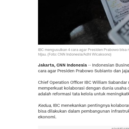
IBC mengusulkan 4 cara agar Presiden Prabowo bisa m
hijau. (Foto: CNN Indonesia/Adhi Wicaksono)
Jakarta, CNN Indonesia
--
Indonesian Busine
cara agar Presiden Prabowo Subianto dan jaj
Chief Operation Officer IBC William Sabanda
memperkuat kolaborasi dengan dunia usaha d
adalah reformasi tata kelola untuk meningk
Kedua
, IBC menekankan pentingnya kolaboras
bisa dilakukan dalam pembangunan infrastruk
ekonomi.
ADVERTISE