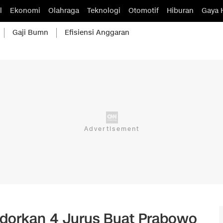
l
Ekonomi
Olahraga
Teknologi
Otomotif
Hiburan
Gaya 
Gaji Bumn
Efisiensi Anggaran
dorkan 4 Jurus Buat Prabowo